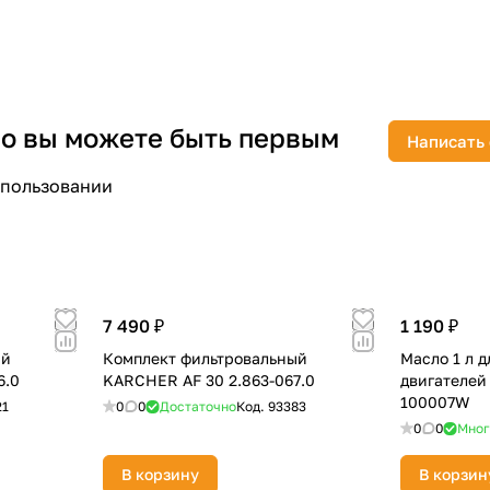
 но вы можете быть первым
Написать
раз в 2 недели
спользовании
7 490 ₽
1 190 ₽
ый
Комплект фильтровальный
Масло 1 л д
6.0
KARCHER AF 30 2.863-067.0
двигателей
100007W
21
0
0
Достаточно
Код.
93383
0
0
Мног
В корзину
В корзин