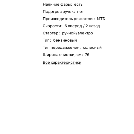
Наличие фары
:
есть
Оставшиеся
75
% будут
списываться
Подогрев ручек
:
нет
с вашей карты
по
25
%
каждые 2 недели
Производитель двигателя
:
MTD
Скорости
:
6 вперед / 2 назад
Стартер
:
ручной/электро
Тип
:
бензиновый
Подробнее
об оплате Плайтом
Тип передвижения
:
колесный
Ширина очистки, см
:
76
Все характеристики
25
раз в 2
Остались вопросы?
недели
8 800 302-02-51
plait.ru