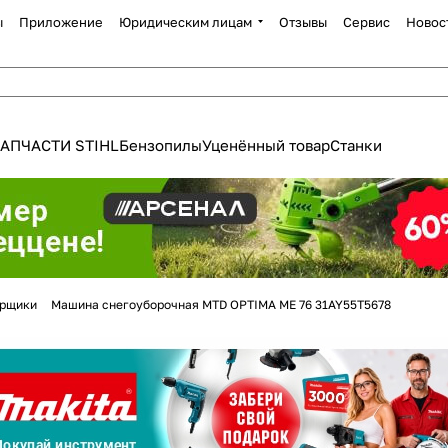
ы
Приложение
Юридическим лицам
Отзывы
Сервис
Новос
АПЧАСТИ STIHL
Бензопилы
Уценённый товар
Станки
Для клиентов всех банков
орщики
Машина снегоуборочная MTD OPTIMA ME 76 31AY55T5678
Разбейте
оплату
а части
без переплат