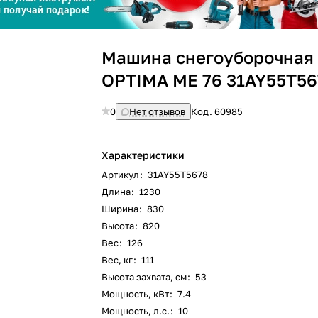
График платежей
Сегодня
Машина снегоуборочная
25
%
OPTIMA ME 76 31AY55T56
0
Нет отзывов
Код.
60985
Добавляйте товары
в корзину
Характеристики
Артикул
:
31AY55T5678
Длина
:
1230
Оплачивайте сегодня только
Ширина
:
830
25
% картой любого банка
Высота
:
820
Вес
:
126
Вес, кг
:
111
Получайте товар
выбранный способом
Высота захвата, см
:
53
Мощность, кВт
:
7.4
Мощность, л.с.
:
10