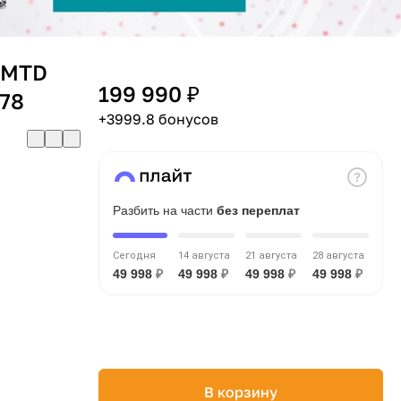
 MTD
199 990 ₽
78
+3999.8 бонусов
Разбить на части
без переплат
Сегодня
14 августа
21 августа
28 августа
49 998
₽
49 998
₽
49 998
₽
49 998
₽
В корзину