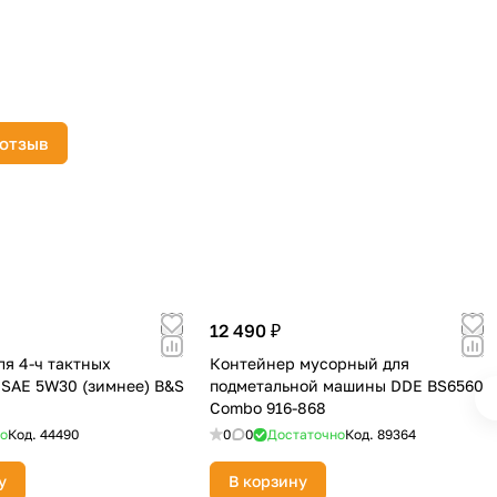
 отзыв
12 490 ₽
ля 4-ч тактных
Контейнер мусорный для
 SAE 5W30 (зимнее) B&S
подметальной машины DDE BS6560
Combo 916-868
о
Код.
44490
0
0
Достаточно
Код.
89364
у
В корзину