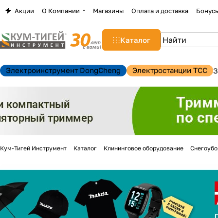
Акции
О Компании
Магазины
Оплата и доставка
Бонус
Каталог
Электроинструмент DongCheng
Электростанции TCC
З
Кум-Тигей Инструмент
Каталог
Клининговое оборудование
Снегоуб
н