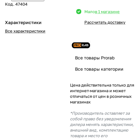
Код.
47404
Добавляйте товары
Мало
в 1 магазине
в корзину
Характеристики
Рассчитать доставку
Все характеристики
Оплачивайте сегодня только
25
% картой любого банка
Все товары Prorab
Получайте товар
Все товары категории
выбранный способом
Цена действительна только для
интернет-магазина и может
Оставшиеся
75
% будут
отличаться от цен в розничных
списываться
с вашей карты
магазинах
по
25
%
каждые 2 недели
*Производитель оставляет за
собой право без уведомления
дилера менять характеристики,
внешний вид, комплектацию
товара и место его
Подробнее