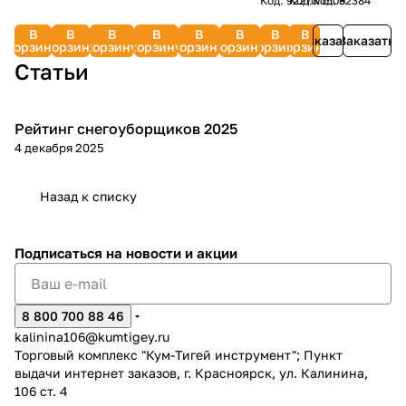
Код.
92270
Код.
Код.
71508
92384
4-
4-
для 4-
для 4-
тактных
двигателей)
бензинов
40
5W-
тактных
тактных
тактных
тактных
двигателей
73/8/1/2
двигател
DWO
30
В
В
В
В
В
В
В
В
двигателей)
двигателей)
двигателей)
двигателей)
70613-
838266
Заказать
Заказать
600
API
корзину
корзину
корзину
корзину
корзину
корзину
корзину
корзину
30627
33290
30645
33291
06
1,0 л
SN/CF
Статьи
Рейтинг снегоуборщиков 2025
Зимняя
раз в 2 недели
4 декабря 2025
Назад к списку
Подписаться
на новости и акции
8 800 700 88 46
kalinina106@kumtigey.ru
Торговый комплекс "Кум-Тигей инструмент"; Пункт
выдачи интернет заказов, г. Красноярск, ул. Калинина,
106 ст. 4