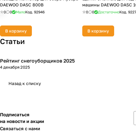
DAEWOO DASC 800B
машины DAEWOO DASC 1
0
0
Мало
Код.
92946
0
0
Достаточно
Код.
922
В корзину
В корзину
Статьи
Рейтинг снегоуборщиков 2025
Зимняя
4 декабря 2025
Назад к списку
Подписаться
на новости и акции
Связаться с нами