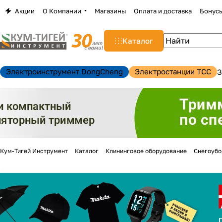
Акции
О Компании
Магазины
Оплата и доставка
Бонус
Каталог
Электроинструмент DongCheng
Электростанции TCC
З
Кум-Тигей Инструмент
Каталог
Клининговое оборудование
Снегоуб
н