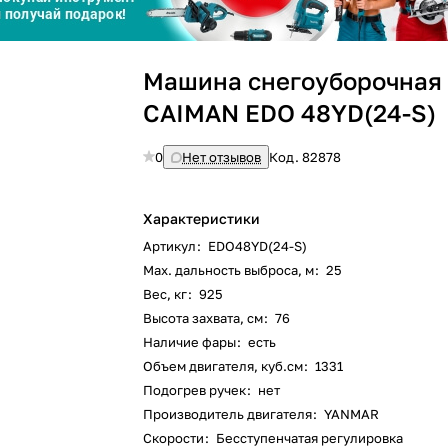
График платежей
Машина снегоуборочная
Сегодня
25
%
CAIMAN EDO 48YD(24-S)
0
Нет отзывов
Код.
82878
Характеристики
Добавляйте товары
в корзину
Артикул
:
EDO48YD(24-S)
Max. дальность выброса, м
:
25
Вес, кг
:
925
Оплачивайте сегодня только
Высота захвата, см
:
76
25
% картой любого банка
Наличие фары
:
есть
Объем двигателя, куб.см
:
1331
Подогрев ручек
:
нет
Получайте товар
выбранный способом
Производитель двигателя
:
YANMAR
Скорости
:
Бесступенчатая регулировка