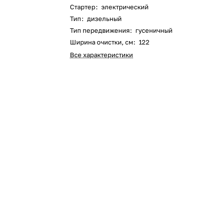
Стартер
:
электрический
Оставшиеся
75
% будут
списываться
Тип
:
дизельный
с вашей карты
по
25
%
каждые 2 недели
Тип передвижения
:
гусеничный
Ширина очистки, см
:
122
Все характеристики
Подробнее
об оплате Плайтом
25
раз в 2
Остались вопросы?
недели
8 800 302-02-51
plait.ru