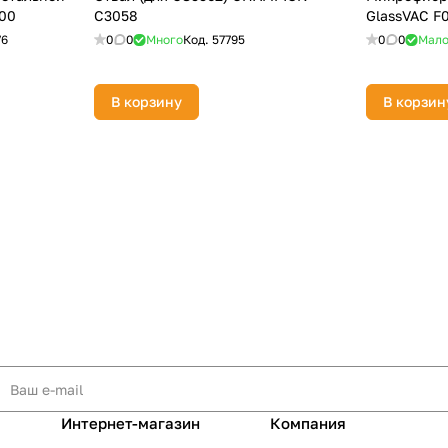
00
C3058
GlassVAC F
76
0
0
Много
Код.
57795
0
0
Мал
В корзину
В корзин
Интернет-магазин
Компания