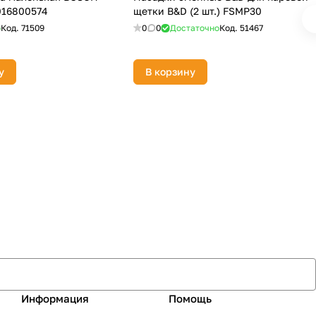
016800574
щетки B&D (2 шт.) FSMP30
о
Код.
71509
0
0
Достаточно
Код.
51467
у
В корзину
Информация
Помощь