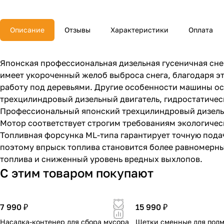
Описание
Отзывы
Характеристики
Оплата
Японская профессиональная дизельная гусеничная снег
имеет укороченный желоб выброса снега, благодаря эт
работу под деревьями. Другие особенности машины ос
трехцилиндровый дизельный двигатель, гидростатическ
Профессиональный японский трехцилиндровый дизель
Мотор соответствует строгим требованиям экологическ
Топливная форсунка ML-типа гарантирует точную подач
поэтому впрыск топлива становится более равномерн
топлива и сниженный уровень вредных выхлопов.
С этим товаром покупают
7 990 ₽
15 990 ₽
Насадка-контенер для сбора мусора
Щетки сменные для под