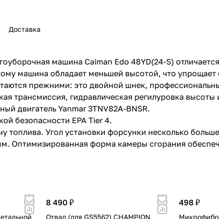
Доставка
оуборочная машина Caiman Edo 48YD(24-S) отличается 
ому машина обладает меньшей высотой, что упрощает е
раз в 2 недели
таются прежними: это двойной шнек, профессиональны
ая трансмиссия, гидравлическая регилуровка высоты и 
ный двигатель Yanmar 3TNV82A-BNSR.
ой безопасности EPA Tier 4.
у топлива. Угол установки форсунки несколько больше
ым. Оптимизированная форма камеры сгорания обеспе
8 490 ₽
498 ₽
метальной
Отвал (для GS5562) CHAMPION
Микрофибр