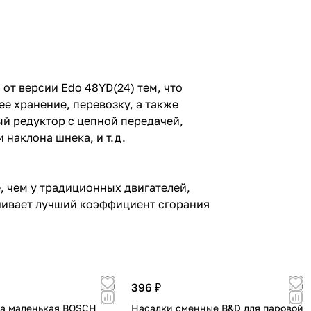
от версии Edo 48YD(24) тем, что
е хранение, перевозку, а также
й редуктор с цепной передачей,
наклона шнека, и т.д.
, чем у традиционных двигателей,
чивает лучший коэффициент сгорания
396 ₽
а маленькая BOSCH
Насадки сменные B&D для паровой