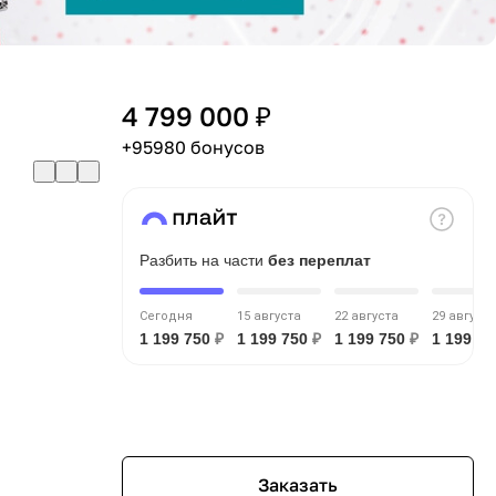
4 799 000 ₽
+95980 бонусов
Разбить на части
без переплат
Сегодня
15 августа
22 августа
29 августа
1 199 750
₽
1 199 750
₽
1 199 750
₽
1 199 7
Заказать