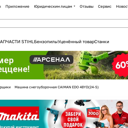
ы
Приложение
Юридическим лицам
Отзывы
Сервис
Новос
АПЧАСТИ STIHL
Бензопилы
Уценённый товар
Станки
Для клиентов всех банков
орщики
Машина снегоуборочная CAIMAN EDO 48YD(24-S)
Разбейте
оплату
а части
без переплат