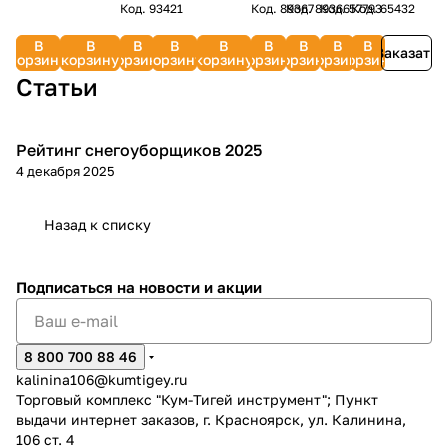
Код.
93421
Код.
89367
Код.
89366
Код.
57793
Код.
65432
тактных
SG/CD
двигателей)
тактных
056.0
BS6560
Combo
Combo
C3059
C3061
двигателей)
(PORTATIV/Motor
Caiman
двигател
Combo
916-
916-
В
В
В
В
В
В
В
В
В
33290
oil 4liter
Professional
70610-
Заказать
(20
899
882
корзину
корзину
корзину
корзину
корзину
корзину
корзину
корзину
корзину
can)
637828
1
шт.)
Статьи
917-
032
Рейтинг снегоуборщиков 2025
Зимняя
4 декабря 2025
Назад к списку
Подписаться
на новости и акции
8 800 700 88 46
kalinina106@kumtigey.ru
Торговый комплекс "Кум-Тигей инструмент"; Пункт
выдачи интернет заказов, г. Красноярск, ул. Калинина,
106 ст. 4