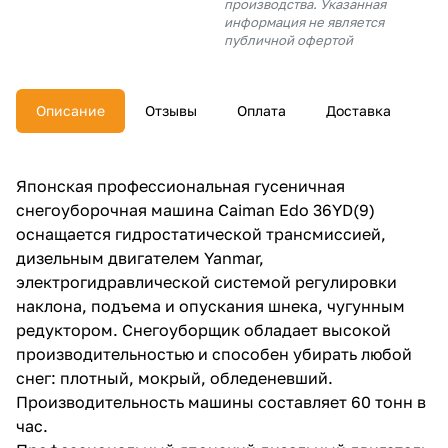
производства. Указанная
об оплате Плайтом
информация не является
публичной офертой
Описание
Отзывы
Оплата
Доставка
Остались вопросы?
25
8 800 302-02-51
plait.ru
раз в 2
Японская профессиональная гусеничная
недели
снегоуборочная машина Caiman Edo 36YD(9)
оснащается гидростатической трансмиссией,
дизельным двигателем Yanmar,
электрогидравлической системой регулировки
наклона, подъема и опускания шнека, чугунным
редуктором. Снегоуборщик обладает высокой
производительностью и способен убирать любой
снег: плотный, мокрый, обледеневший.
Производительность машины составляет 60 тонн в
час.