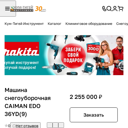
Кум-Тигей Инструмент
Каталог
Клининговое оборудование
Снего
Для клиентов всех банков
Разбейте
оплату
на части
без переплат
График платежей
Машина
2 255 000 ₽
снегоуборочная
CAIMAN EDO
Сегодня
25
%
36YD(9)
Заказать
0
Нет отзывов