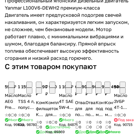
Профессиональный японский дизельный двигатель
Yanmar L100V6-DEWH2 премиум-класса
Двигатель имеет предпусковой подогрев свечей
накаливания, он характеризуется легким запуском,
не сложнее, чем бензиновые модели. Мотор
работает плавно, с минимальными вибрациями и
шумом, благодаря балансиру. Прямой впрыск
раз в 2 недели
топлива обеспечивает высокую эффективность
сгорания и низкий расход горючего.
С этим товаром покупают
590 ₽
1 155 ₽
6 290
7 990
1 100 ₽
6 490
5 490
14 990
19 490
540 ₽
₽
₽
₽
₽
₽
₽
Масло
Масло
Масло
Масло
AEG
TSS 4 л,
4T SAE
ЗУБР
Комплект
Комплект
Отвал
Отвал
Контейнер
Контейнер
Premium
полусинтетическое
5W-40,
4Т-10W3
фильтровальный
щеток
для
для
под
под
HD
универсальное
1 л
EXTRA,
KARCHER
для
подметальной
подметальной
мусор
мусор
0
0
0
0
0
0
0
0
0,6 л
SAE
(всесезонное,
1 л,
Много
Много
Много
Под зака
AF
подметальной
машины
машины
(для
(для
0
0
0
0
0
0
0
Код.
99830
Код.
98780
Код.
84875
Код.
90715
(минеральное,
10W-40,
для 4-
полусинт
20
машины
DDE
DDE
GS5562)
GS5080)
0
Достаточно
0
0
0
0
для 4-
API
тактных
для 4-
Достаточно
Код.
89369
Достаточно
Достаточно
Достаточно
Много
2.863-
DDE
BS6580
BS6560
CHAMPION
CHAMPION