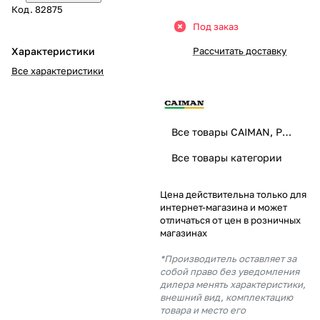
Код.
82875
Добавляйте товары
Под заказ
в корзину
Характеристики
Рассчитать доставку
Все характеристики
Оплачивайте сегодня только
25
% картой любого банка
Все товары CAIMAN, PUBERT
Получайте товар
Все товары категории
выбранный способом
Цена действительна только для
интернет-магазина и может
Оставшиеся
75
% будут
отличаться от цен в розничных
списываться
с вашей карты
магазинах
по
25
%
каждые 2 недели
*Производитель оставляет за
собой право без уведомления
дилера менять характеристики,
внешний вид, комплектацию
товара и место его
Подробнее