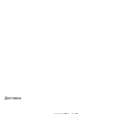
с вашей карты
по
25
%
каждые 2 недели
Подробнее
об оплате Плайтом
25
раз в 2
Остались вопросы?
недели
8 800 302-02-51
plait.ru
Доставка