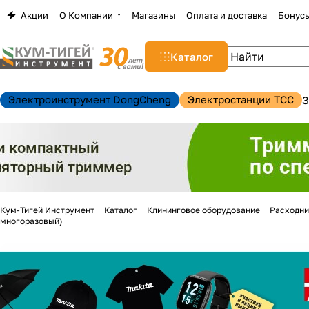
Акции
О Компании
Магазины
Оплата и доставка
Бонус
Каталог
Электроинструмент DongCheng
Электростанции TCC
З
Кум-Тигей Инструмент
Каталог
Клининговое оборудование
Расходни
многоразовый)
н