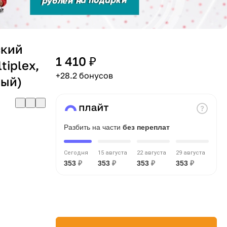
ский
1 410 ₽
tiplex,
+28.2 бонусов
вый)
Разбить на части
без переплат
Сегодня
15 августа
22 августа
29 августа
353
₽
353
₽
353
₽
353
₽