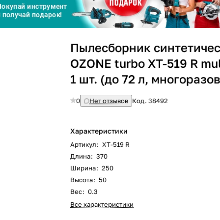
Сегодня
25
%
Пылесборник синтетиче
OZONE turbo XT-519 R mul
1 шт. (до 72 л, многоразо
Добавляйте товары
в корзину
0
Нет отзывов
Код.
38492
Оплачивайте сегодня только
Характеристики
25
% картой любого банка
Артикул
:
XT-519 R
Длина
:
370
Ширина
:
250
Получайте товар
выбранный способом
Высота
:
50
Вес
:
0.3
Все характеристики
Оставшиеся
75
% будут
списываться