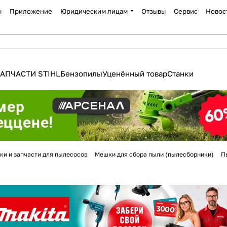
ы
Приложение
Юридическим лицам
Отзывы
Сервис
Новос
АПЧАСТИ STIHL
Бензопилы
Уценённый товар
Станки
Для клиентов всех банков
ки и запчасти для пылесосов
Мешки для сбора пыли (пылесборники)
П
Разбейте
оплату
а части
без переплат
График платежей