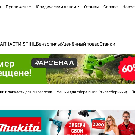
ы
Приложение
Юридическим лицам
Отзывы
Сервис
Новос
АПЧАСТИ STIHL
Бензопилы
Уценённый товар
Станки
Для клиентов всех банков
ки и запчасти для пылесосов
Мешки для сбора пыли (пылесборники)
П
Разбейте
оплату
а части
без переплат
График платежей