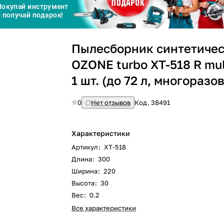
Сегодня
25
%
Пылесборник синтетиче
OZONE turbo XT-518 R mul
1 шт. (до 72 л, многоразо
Добавляйте товары
в корзину
0
Нет отзывов
Код.
38491
Оплачивайте сегодня только
Характеристики
25
% картой любого банка
Артикул
:
XT-518
Длина
:
300
Ширина
:
220
Получайте товар
выбранный способом
Высота
:
30
Вес
:
0.2
Все характеристики
Оставшиеся
75
% будут
списываться