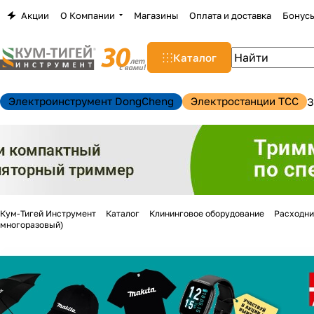
Акции
О Компании
Магазины
Оплата и доставка
Бонус
Каталог
Электроинструмент DongCheng
Электростанции TCC
З
Кум-Тигей Инструмент
Каталог
Клининговое оборудование
Расходни
многоразовый)
н