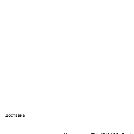
с вашей карты
по
25
%
каждые 2 недели
Подробнее
об оплате Плайтом
25
раз в 2
Остались вопросы?
недели
8 800 302-02-51
plait.ru
Доставка