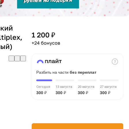
ский
1 200 ₽
tiplex,
+24 бонусов
вый)
Разбить на части
без переплат
Сегодня
13 августа
20 августа
27 августа
300
₽
300
₽
300
₽
300
₽