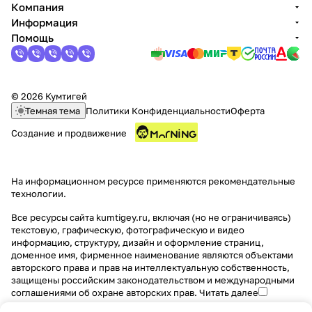
Компания
Информация
Помощь
© 2026 Кумтигей
раз в 2 недели
Темная тема
Политики Конфиденциальности
Оферта
Создание и продвижение
На информационном ресурсе применяются
рекомендательные
технологии
.
Все ресурсы сайта kumtigey.ru, включая (но не ограничиваясь)
текстовую, графическую, фотографическую и видео
информацию, структуру, дизайн и оформление страниц,
доменное имя, фирменное наименование являются объектами
авторского права и прав на интеллектуальную собственность,
защищены российским законодательством и международными
соглашениями об охране авторских прав.
Читать далее