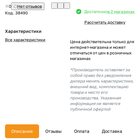
0
Нет отзывов
Добавляйте товары
Достаточно
в 2 магазинах
Код.
38490
в корзину
Рассчитать доставку
Характеристики
Оплачивайте сегодня только
Все характеристики
Цена действительна только для
25
% картой любого банка
интернет-магазина и может
отличаться от цен в розничных
магазинах
Получайте товар
*Производитель оставляет за
выбранный способом
собой право без уведомления
дилера менять характеристики,
внешний вид, комплектацию
товара и место его
Оставшиеся
75
% будут
производства. Указанная
списываться
с вашей карты
информация не является
по
25
%
каждые 2 недели
публичной офертой
Описание
Отзывы
Оплата
Доставка
Подробнее