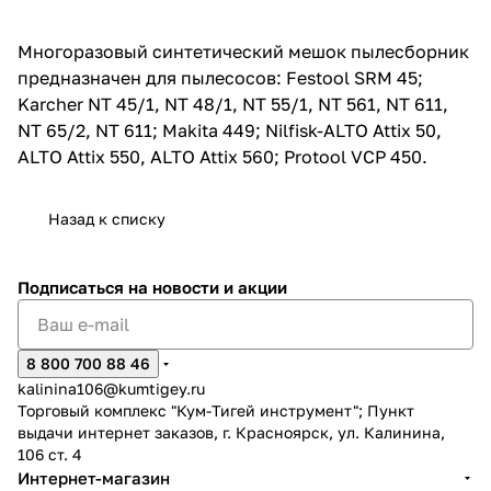
об оплате Плайтом
Многоразовый синтетический мешок пылесборник
предназначен для пылесосов: Festool SRM 45;
Karcher NT 45/1, NT 48/1, NT 55/1, NT 561, NT 611,
NT 65/2, NT 611; Makita 449; Nilfisk-ALTO Attix 50,
Остались вопросы?
25
ALTO Attix 550, ALTO Attix 560; Protool VCP 450.
8 800 302-02-51
plait.ru
раз в 2
недели
Назад к списку
Подписаться
на новости и акции
8 800 700 88 46
kalinina106@kumtigey.ru
Торговый комплекс "Кум-Тигей инструмент"; Пункт
выдачи интернет заказов, г. Красноярск, ул. Калинина,
106 ст. 4
Интернет-магазин