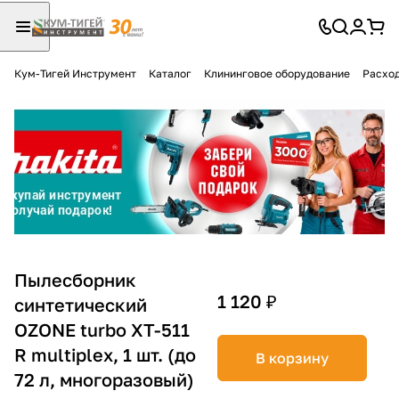
Кум-Тигей Инструмент
Каталог
Клининговое оборудование
Расход
Для клиентов всех банков
Разбейте
оплату
на части
без переплат
График платежей
Пылесборник
1 120 ₽
синтетический
OZONE turbo XT-511
Сегодня
25
%
R multiplex, 1 шт. (до
В корзину
72 л, многоразовый)