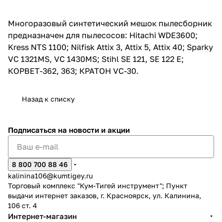
об оплате Плайтом
Многоразовый синтетический мешок пылесборник
предназначен для пылесосов: Hitachi WDE3600;
Kress NTS 1100; Nilfisk Attix 3, Attix 5, Attix 40; Sparky
VC 1321MS, VC 1430MS; Stihl SE 121, SE 122 E;
Остались вопросы?
25
КОРВЕТ-362, 363; КРАТОН VC-30.
8 800 302-02-51
plait.ru
раз в 2
недели
Назад к списку
Подписаться
на новости и акции
8 800 700 88 46
kalinina106@kumtigey.ru
Торговый комплекс "Кум-Тигей инструмент"; Пункт
выдачи интернет заказов, г. Красноярск, ул. Калинина,
106 ст. 4
Интернет-магазин