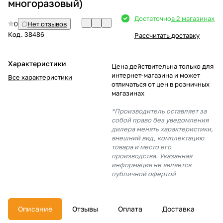
многоразовый)
Добавляйте товары
Достаточно
в 2 магазинах
0
Нет отзывов
в корзину
Код.
38486
Рассчитать доставку
Оплачивайте сегодня только
Характеристики
Цена действительна только для
25
% картой любого банка
интернет-магазина и может
Все характеристики
отличаться от цен в розничных
магазинах
Получайте товар
*Производитель оставляет за
выбранный способом
собой право без уведомления
дилера менять характеристики,
внешний вид, комплектацию
товара и место его
Оставшиеся
75
% будут
производства. Указанная
списываться
с вашей карты
информация не является
по
25
%
каждые 2 недели
публичной офертой
Описание
Отзывы
Оплата
Доставка
Подробнее