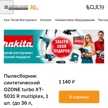
Кум-Тигей Инструмент
Каталог
Клининговое оборудование
Расход
Для клиентов всех банков
Разбейте
оплату
на части
без переплат
График платежей
Пылесборник
1 140 ₽
синтетический
OZONE turbo XT-
Сегодня
25
%
5031 R multiplex, 1
В корзину
шт. (до 36 л,