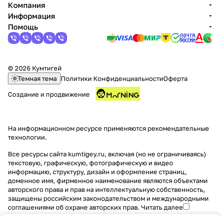
Компания
Информация
Помощь
© 2026 Кумтигей
раз в 2 недели
Темная тема
Политики Конфиденциальности
Оферта
Создание и продвижение
На информационном ресурсе применяются
рекомендательные
технологии
.
Все ресурсы сайта kumtigey.ru, включая (но не ограничиваясь)
текстовую, графическую, фотографическую и видео
информацию, структуру, дизайн и оформление страниц,
доменное имя, фирменное наименование являются объектами
авторского права и прав на интеллектуальную собственность,
защищены российским законодательством и международными
соглашениями об охране авторских прав.
Читать далее