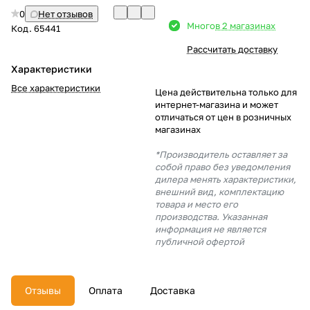
0
Нет отзывов
Добавляйте товары
Много
в 2 магазинах
Код.
65441
в корзину
Рассчитать доставку
Характеристики
Оплачивайте сегодня только
Все характеристики
Цена действительна только для
25
% картой любого банка
интернет-магазина и может
отличаться от цен в розничных
магазинах
Получайте товар
*Производитель оставляет за
выбранный способом
собой право без уведомления
дилера менять характеристики,
внешний вид, комплектацию
товара и место его
Оставшиеся
75
% будут
производства. Указанная
списываться
с вашей карты
информация не является
по
25
%
каждые 2 недели
публичной офертой
Отзывы
Оплата
Доставка
Подробнее