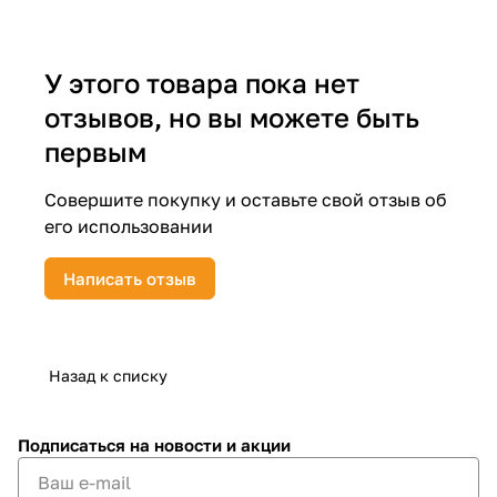
об оплате Плайтом
У этого товара пока нет
отзывов, но вы можете быть
Остались вопросы?
25
первым
8 800 302-02-51
plait.ru
раз в 2
Совершите покупку и оставьте свой отзыв об
недели
его использовании
Написать отзыв
Назад к списку
Подписаться
на новости и акции