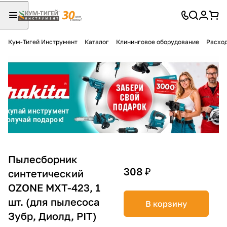
Кум-Тигей Инструмент
Каталог
Клининговое оборудование
Расход
Для клиентов всех банков
Разбейте
оплату
на части
без переплат
График платежей
Пылесборник
308 ₽
синтетический
OZONE MXT-423, 1
Сегодня
25
%
шт. (для пылесоса
В корзину
Зубр, Диолд, PIT)