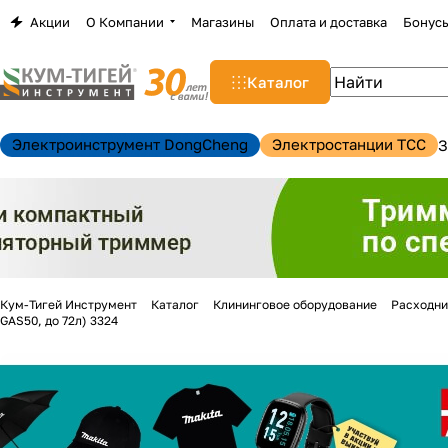
Акции
О Компании
Магазины
Оплата и доставка
Бонус
Каталог
Электроинструмент DongCheng
Электростанции TCC
З
Кум-Тигей Инструмент
Каталог
Клининговое оборудование
Расходни
GAS50, до 72л) 3324
н