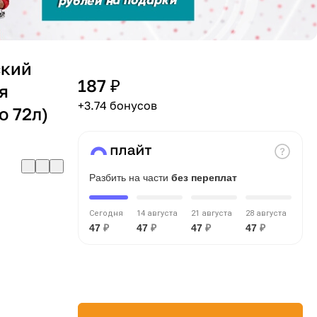
ский
187 ₽
я
+3.74 бонусов
о 72л)
Разбить на части
без переплат
Сегодня
14 августа
21 августа
28 августа
47
₽
47
₽
47
₽
47
₽