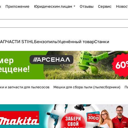
ы
Приложение
Юридическим лицам
Отзывы
Сервис
Новос
АПЧАСТИ STIHL
Бензопилы
Уценённый товар
Станки
Для клиентов всех банков
ки и запчасти для пылесосов
Мешки для сбора пыли (пылесборники)
П
Разбейте
оплату
а части
без переплат
График платежей