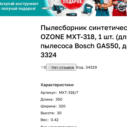
Сегодня
25
%
Пылесборник синтетиче
OZONE MXT-318, 1 шт. (дл
пылесоса Bosch GAS50, д
3324
Добавляйте товары
в корзину
0
Нет отзывов
Код.
34329
Оплачивайте сегодня только
25
% картой любого банка
Характеристики
Артикул
:
MXT-318/7
Длина
:
350
Получайте товар
выбранный способом
Ширина
:
320
Высота
:
30
Вес
:
0.42
Оставшиеся
75
% будут
списываться