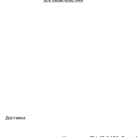
Все характеристики
с вашей карты
по
25
%
каждые 2 недели
Подробнее
об оплате Плайтом
25
раз в 2
Остались вопросы?
недели
8 800 302-02-51
plait.ru
Доставка