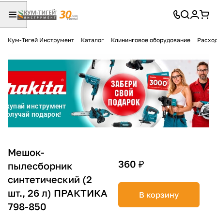
Кум-Тигей Инструмент
Каталог
Клининговое оборудование
Расход
Для клиентов всех банков
Разбейте
оплату
на части
без переплат
График платежей
Мешок-
360 ₽
пылесборник
синтетический (2
Сегодня
25
%
шт., 26 л) ПРАКТИКА
В корзину
798-850