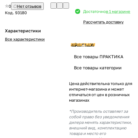
0
Нет отзывов
Добавляйте товары
Достаточно
в 1 магазине
Код.
93180
в корзину
Рассчитать доставку
Характеристики
Оплачивайте сегодня только
Все характеристики
25
% картой любого банка
Все товары ПРАКТИКА
Получайте товар
Все товары категории
выбранный способом
Цена действительна только для
интернет-магазина и может
Оставшиеся
75
% будут
отличаться от цен в розничных
списываться
с вашей карты
магазинах
по
25
%
каждые 2 недели
*Производитель оставляет за
собой право без уведомления
дилера менять характеристики,
внешний вид, комплектацию
товара и место его
Подробнее