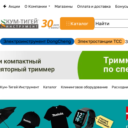
Акции
О Компании
Магазины
Оплата и доставка
Бонус
Каталог
Электроинструмент DongCheng
Электростанции TCC
З
Кум-Тигей Инструмент
Каталог
Клининговое оборудование
Расходни
н