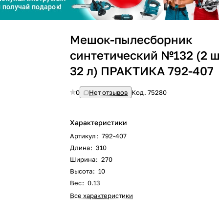
Сегодня
Мешок-пылесборник
25
%
синтетический №132 (2 шт
32 л) ПРАКТИКА 792-407
0
Нет отзывов
Код.
75280
Добавляйте товары
в корзину
Характеристики
Оплачивайте сегодня только
Артикул
:
792-407
25
% картой любого банка
Длина
:
310
Ширина
:
270
Высота
:
10
Получайте товар
выбранный способом
Вес
:
0.13
Все характеристики