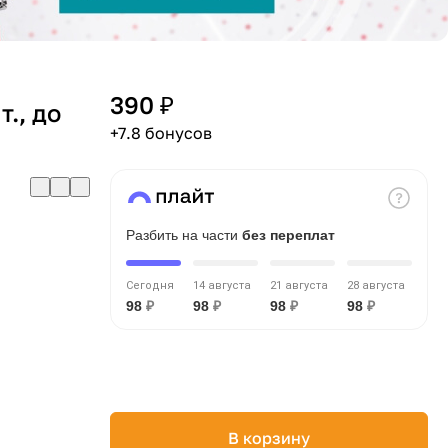
390 ₽
., до
+7.8 бонусов
Разбить на части
без переплат
Сегодня
14 августа
21 августа
28 августа
98
₽
98
₽
98
₽
98
₽
В корзину