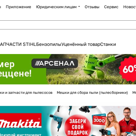
ы
Приложение
Юридическим лицам
Отзывы
Сервис
Новос
АПЧАСТИ STIHL
Бензопилы
Уценённый товар
Станки
Для клиентов всех банков
ки и запчасти для пылесосов
Мешки для сбора пыли (пылесборники)
М
Разбейте
оплату
а части
без переплат
График платежей