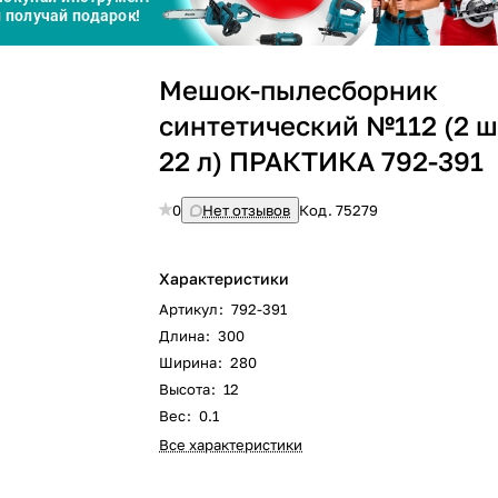
Сегодня
Мешок-пылесборник
25
%
синтетический №112 (2 шт
22 л) ПРАКТИКА 792-391
0
Нет отзывов
Код.
75279
Добавляйте товары
в корзину
Характеристики
Оплачивайте сегодня только
Артикул
:
792-391
25
% картой любого банка
Длина
:
300
Ширина
:
280
Высота
:
12
Получайте товар
выбранный способом
Вес
:
0.1
Все характеристики