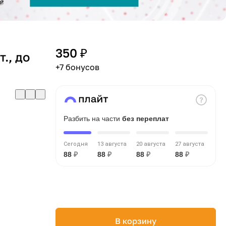
350 ₽
., до
+7 бонусов
Разбить на части
без переплат
Сегодня
13 августа
20 августа
27 августа
88
₽
88
₽
88
₽
88
₽
В корзину