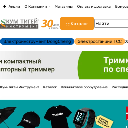
Акции
О Компании
Магазины
Оплата и доставка
Бонус
Каталог
Электроинструмент DongCheng
Электростанции TCC
З
Кум-Тигей Инструмент
Каталог
Клининговое оборудование
Расходни
н