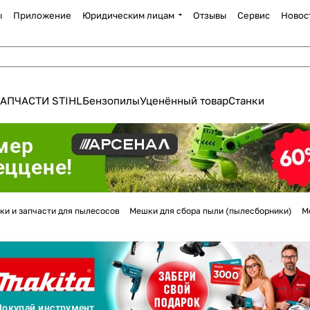
ы
Приложение
Юридическим лицам
Отзывы
Сервис
Новос
АПЧАСТИ STIHL
Бензопилы
Уценённый товар
Станки
Для клиентов всех банков
ки и запчасти для пылесосов
Мешки для сбора пыли (пылесборники)
М
Разбейте
оплату
а части
без переплат
График платежей