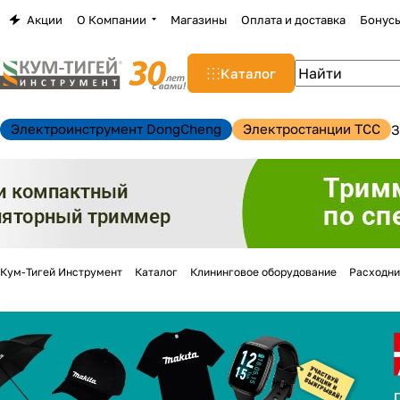
Акции
О Компании
Магазины
Оплата и доставка
Бонус
Каталог
Электроинструмент DongCheng
Электростанции TCC
З
Кум-Тигей Инструмент
Каталог
Клининговое оборудование
Расходни
н