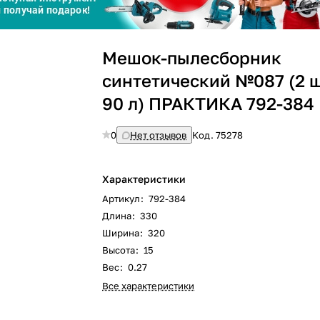
Сегодня
Мешок-пылесборник
25
%
синтетический №087 (2 ш
90 л) ПРАКТИКА 792-384
0
Нет отзывов
Код.
75278
Добавляйте товары
в корзину
Характеристики
Оплачивайте сегодня только
Артикул
:
792-384
25
% картой любого банка
Длина
:
330
Ширина
:
320
Высота
:
15
Получайте товар
выбранный способом
Вес
:
0.27
Все характеристики