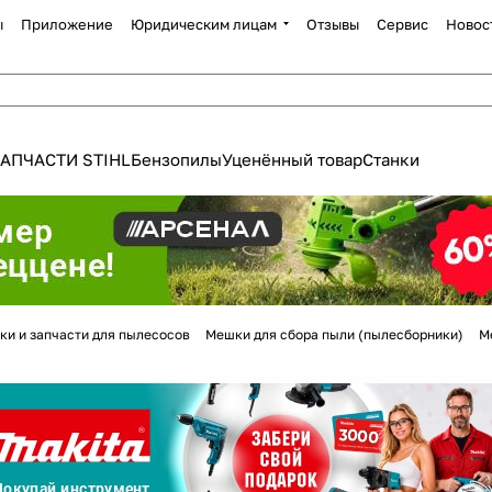
ы
Приложение
Юридическим лицам
Отзывы
Сервис
Новос
АПЧАСТИ STIHL
Бензопилы
Уценённый товар
Станки
Для клиентов всех банков
ки и запчасти для пылесосов
Мешки для сбора пыли (пылесборники)
М
Разбейте
оплату
а части
без переплат
График платежей