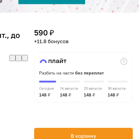
590 ₽
т., до
+11.8 бонусов
Разбить на части
без переплат
Сегодня
16 августа
23 августа
30 августа
148
₽
148
₽
148
₽
148
₽
В корзину