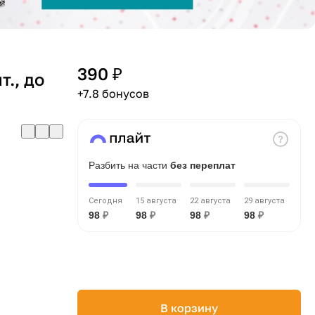
390 ₽
., до
+7.8 бонусов
Разбить на части
без переплат
Сегодня
15 августа
22 августа
29 августа
98
₽
98
₽
98
₽
98
₽
В корзину