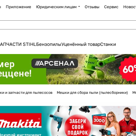
ы
Приложение
Юридическим лицам
Отзывы
Сервис
Новос
АПЧАСТИ STIHL
Бензопилы
Уценённый товар
Станки
Для клиентов всех банков
ки и запчасти для пылесосов
Мешки для сбора пыли (пылесборники)
М
Разбейте
оплату
а части
без переплат
График платежей