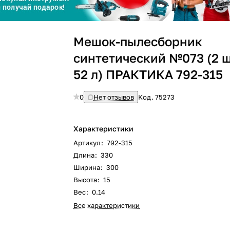
Сегодня
Мешок-пылесборник
25
%
синтетический №073 (2 шт
52 л) ПРАКТИКА 792-315
0
Нет отзывов
Код.
75273
Добавляйте товары
в корзину
Характеристики
Оплачивайте сегодня только
Артикул
:
792-315
25
% картой любого банка
Длина
:
330
Ширина
:
300
Высота
:
15
Получайте товар
выбранный способом
Вес
:
0.14
Все характеристики