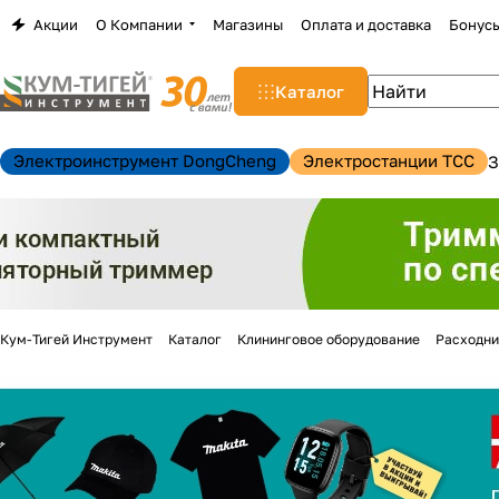
Акции
О Компании
Магазины
Оплата и доставка
Бонус
Каталог
Электроинструмент DongCheng
Электростанции TCC
З
Кум-Тигей Инструмент
Каталог
Клининговое оборудование
Расходни
н