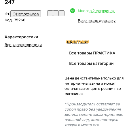
247
Добавляйте товары
Много
в 2 магазинах
0
Нет отзывов
в корзину
Код.
75266
Рассчитать доставку
Оплачивайте сегодня только
Характеристики
25
% картой любого банка
Все характеристики
Все товары ПРАКТИКА
Получайте товар
Все товары категории
выбранный способом
Цена действительна только для
интернет-магазина и может
Оставшиеся
75
% будут
отличаться от цен в розничных
списываться
с вашей карты
магазинах
по
25
%
каждые 2 недели
*Производитель оставляет за
собой право без уведомления
дилера менять характеристики,
внешний вид, комплектацию
товара и место его
Подробнее