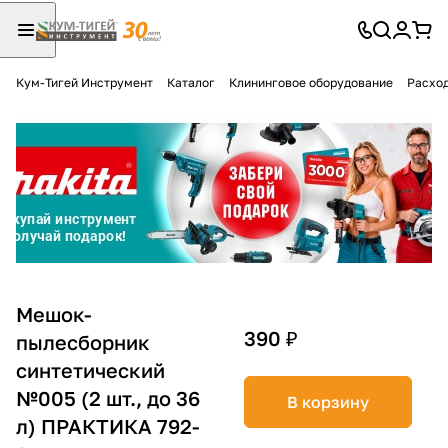
Кум-Тигей Инструмент
Каталог
Клининговое оборудование
Расход
Для клиентов всех банков
Разбейте
оплату
на части
без переплат
График платежей
Мешок-
390 ₽
пылесборник
синтетический
Сегодня
25
%
№005 (2 шт., до 36
В корзину
л) ПРАКТИКА 792-