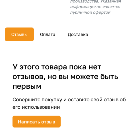
производства. Указанная
об оплате Плайтом
информация не является
публичной офертой
Отзывы
Оплата
Доставка
Остались вопросы?
25
8 800 302-02-51
plait.ru
раз в 2
недели
У этого товара пока нет
отзывов, но вы можете быть
первым
Совершите покупку и оставьте свой отзыв об
его использовании
Написать отзыв