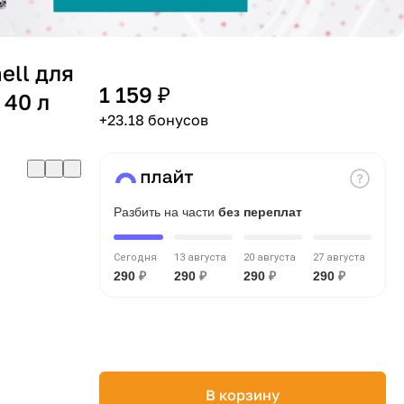
ell для
1 159 ₽
 40 л
+23.18 бонусов
Разбить на части
без переплат
Сегодня
13 августа
20 августа
27 августа
290
₽
290
₽
290
₽
290
₽
В корзину