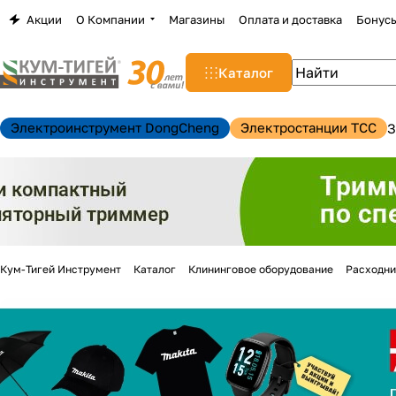
Акции
О Компании
Магазины
Оплата и доставка
Бонус
Каталог
Электроинструмент DongCheng
Электростанции TCC
З
Кум-Тигей Инструмент
Каталог
Клининговое оборудование
Расходни
н