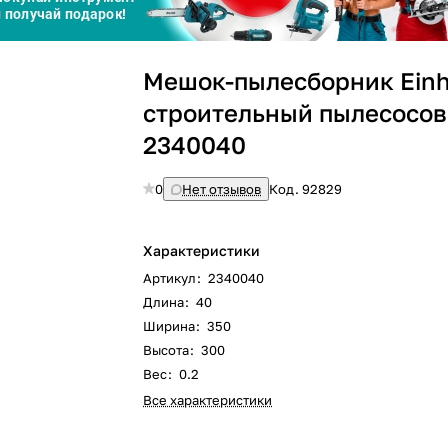
Сегодня
Мешок-пылесборник Einh
25
%
строительный пылесосов
2340040
0
Нет отзывов
Код.
92829
Добавляйте товары
в корзину
Характеристики
Артикул
:
2340040
Оплачивайте сегодня только
Длина
:
40
25
% картой любого банка
Ширина
:
350
Высота
:
300
Вес
:
0.2
Получайте товар
выбранный способом
Все характеристики