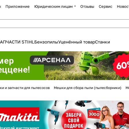
ы
Приложение
Юридическим лицам
Отзывы
Сервис
Новос
АПЧАСТИ STIHL
Бензопилы
Уценённый товар
Станки
Для клиентов всех банков
ки и запчасти для пылесосов
Мешки для сбора пыли (пылесборники)
М
Разбейте
оплату
а части
без переплат
График платежей