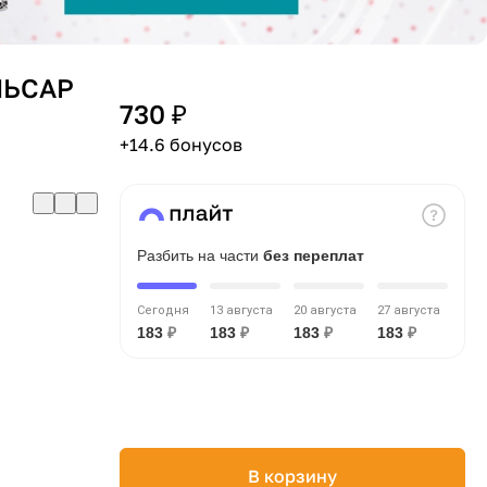
ЛЬСАР
730 ₽
+14.6 бонусов
Разбить на части
без переплат
Сегодня
13 августа
20 августа
27 августа
183
₽
183
₽
183
₽
183
₽
В корзину