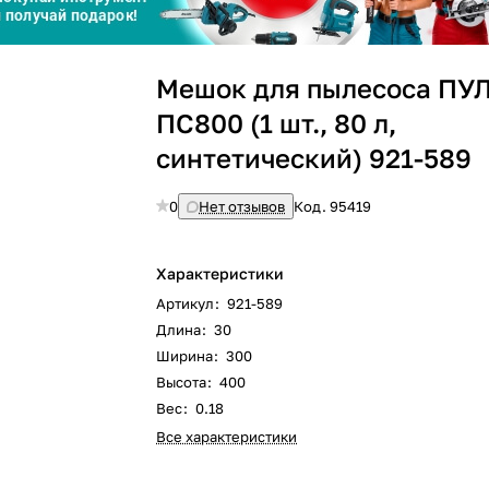
Сегодня
Мешок для пылесоса ПУ
25
%
ПС800 (1 шт., 80 л,
синтетический) 921-589
0
Нет отзывов
Код.
95419
Добавляйте товары
в корзину
Характеристики
Оплачивайте сегодня только
Артикул
:
921-589
25
% картой любого банка
Длина
:
30
Ширина
:
300
Высота
:
400
Получайте товар
выбранный способом
Вес
:
0.18
Все характеристики