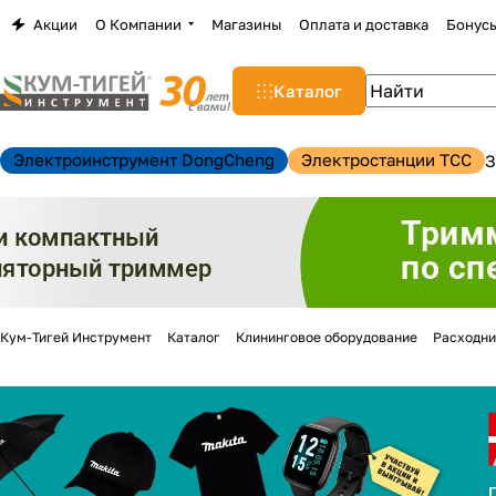
Акции
О Компании
Магазины
Оплата и доставка
Бонус
Каталог
Электроинструмент DongCheng
Электростанции TCC
З
Кум-Тигей Инструмент
Каталог
Клининговое оборудование
Расходни
н