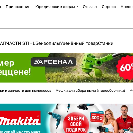
ы
Приложение
Юридическим лицам
Отзывы
Сервис
Новос
АПЧАСТИ STIHL
Бензопилы
Уценённый товар
Станки
Для клиентов всех банков
ки и запчасти для пылесосов
Мешки для сбора пыли (пылесборники)
М
Разбейте
оплату
а части
без переплат
График платежей