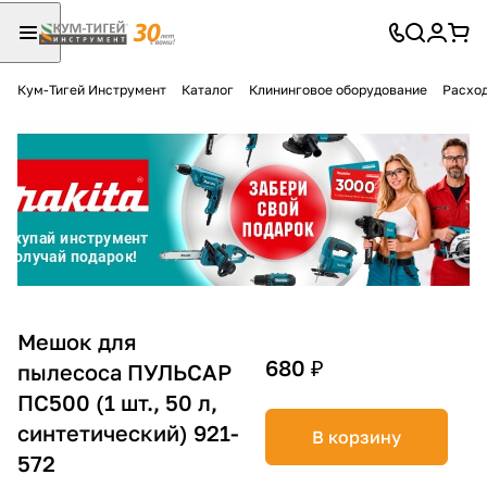
Кум-Тигей Инструмент
Каталог
Клининговое оборудование
Расход
Для клиентов всех банков
Разбейте
оплату
на части
без переплат
График платежей
Мешок для
680 ₽
пылесоса ПУЛЬСАР
ПС500 (1 шт., 50 л,
Сегодня
25
%
синтетический) 921-
В корзину
572