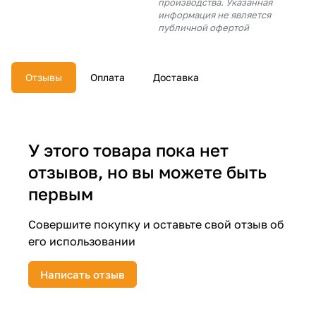
производства. Указанная
об оплате Плайтом
информация не является
публичной офертой
Отзывы
Оплата
Доставка
Остались вопросы?
25
8 800 302-02-51
plait.ru
раз в 2
недели
У этого товара пока нет
отзывов, но вы можете быть
первым
Совершите покупку и оставьте свой отзыв об
его использовании
Написать отзыв