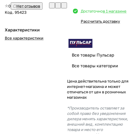
0
Нет отзывов
Добавляйте товары
Достаточно
в 1 магазине
Код.
95423
в корзину
Рассчитать доставку
Характеристики
Оплачивайте сегодня только
Все характеристики
25
% картой любого банка
Все товары Пульсар
Получайте товар
Все товары категории
выбранный способом
Цена действительна только для
интернет-магазина и может
Оставшиеся
75
% будут
отличаться от цен в розничных
списываться
с вашей карты
магазинах
по
25
%
каждые 2 недели
*Производитель оставляет за
собой право без уведомления
дилера менять характеристики,
внешний вид, комплектацию
товара и место его
Подробнее