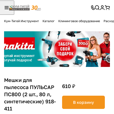
Кум-Тигей Инструмент
Каталог
Клининговое оборудование
Расход
Для клиентов всех банков
Разбейте
оплату
на части
без переплат
График платежей
Мешки для
610 ₽
пылесоса ПУЛЬСАР
ПС800 (2 шт., 80 л,
Сегодня
25
%
синтетические) 918-
В корзину
411