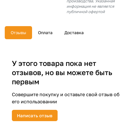
производства. Указанная
об оплате Плайтом
информация не является
публичной офертой
Отзывы
Оплата
Доставка
Остались вопросы?
25
8 800 302-02-51
plait.ru
раз в 2
недели
У этого товара пока нет
отзывов, но вы можете быть
первым
Совершите покупку и оставьте свой отзыв об
его использовании
Написать отзыв