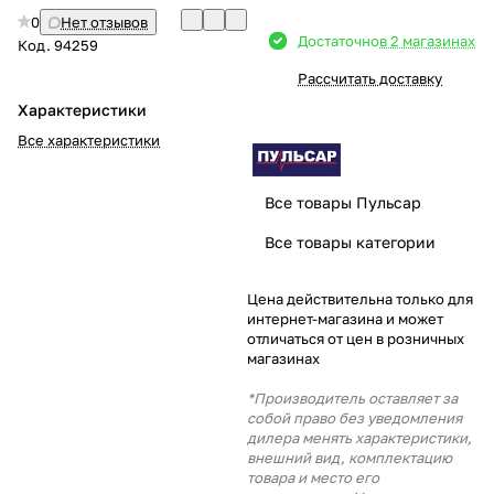
0
Нет отзывов
Добавляйте товары
Достаточно
в 2 магазинах
Код.
94259
в корзину
Рассчитать доставку
Характеристики
Оплачивайте сегодня только
Все характеристики
25
% картой любого банка
Все товары Пульсар
Получайте товар
Все товары категории
выбранный способом
Цена действительна только для
интернет-магазина и может
Оставшиеся
75
% будут
отличаться от цен в розничных
списываться
с вашей карты
магазинах
по
25
%
каждые 2 недели
*Производитель оставляет за
собой право без уведомления
дилера менять характеристики,
внешний вид, комплектацию
товара и место его
Подробнее