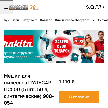
Кум-Тигей Инструмент
Каталог
Клининговое оборудование
Расход
Для клиентов всех банков
Разбейте
оплату
на части
без переплат
График платежей
Мешки для
1 110 ₽
пылесоса ПУЛЬСАР
ПС500 (5 шт., 50 л,
Сегодня
25
%
синтетические) 908-
В корзину
054