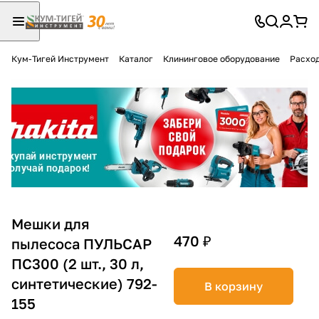
Кум-Тигей Инструмент
Каталог
Клининговое оборудование
Расход
Для клиентов всех банков
Разбейте
оплату
на части
без переплат
График платежей
Мешки для
470 ₽
пылесоса ПУЛЬСАР
ПС300 (2 шт., 30 л,
Сегодня
25
%
синтетические) 792-
В корзину
155