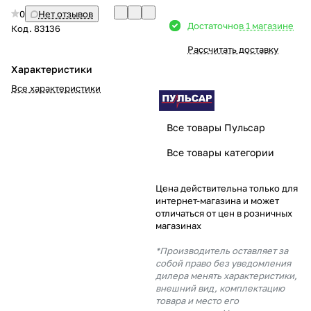
0
Нет отзывов
Добавляйте товары
Достаточно
в 1 магазине
Код.
83136
в корзину
Рассчитать доставку
Характеристики
Оплачивайте сегодня только
Все характеристики
25
% картой любого банка
Все товары Пульсар
Получайте товар
Все товары категории
выбранный способом
Цена действительна только для
интернет-магазина и может
Оставшиеся
75
% будут
отличаться от цен в розничных
списываться
с вашей карты
магазинах
по
25
%
каждые 2 недели
*Производитель оставляет за
собой право без уведомления
дилера менять характеристики,
внешний вид, комплектацию
товара и место его
Подробнее