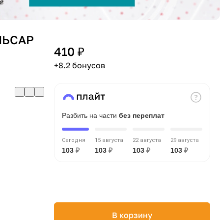
ЛЬСАР
410 ₽
+8.2 бонусов
Разбить на части
без переплат
Сегодня
15 августа
22 августа
29 августа
103
₽
103
₽
103
₽
103
₽
В корзину