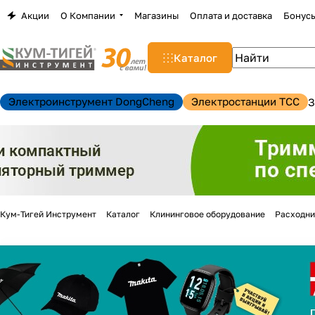
Акции
О Компании
Магазины
Оплата и доставка
Бонус
Каталог
Электроинструмент DongCheng
Электростанции TCC
З
Кум-Тигей Инструмент
Каталог
Клининговое оборудование
Расходни
н