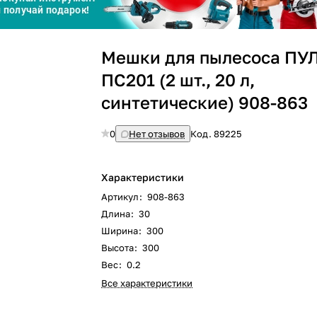
Сегодня
Мешки для пылесоса ПУ
25
%
ПС201 (2 шт., 20 л,
синтетические) 908-863
0
Нет отзывов
Код.
89225
Добавляйте товары
в корзину
Характеристики
Артикул
:
908-863
Оплачивайте сегодня только
Длина
:
30
25
% картой любого банка
Ширина
:
300
Высота
:
300
Вес
:
0.2
Получайте товар
выбранный способом
Все характеристики