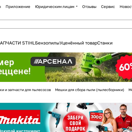
ы
Приложение
Юридическим лицам
Отзывы
Сервис
Новос
АПЧАСТИ STIHL
Бензопилы
Уценённый товар
Станки
Для клиентов всех банков
ки и запчасти для пылесосов
Мешки для сбора пыли (пылесборники)
М
Разбейте
оплату
а части
без переплат
График платежей