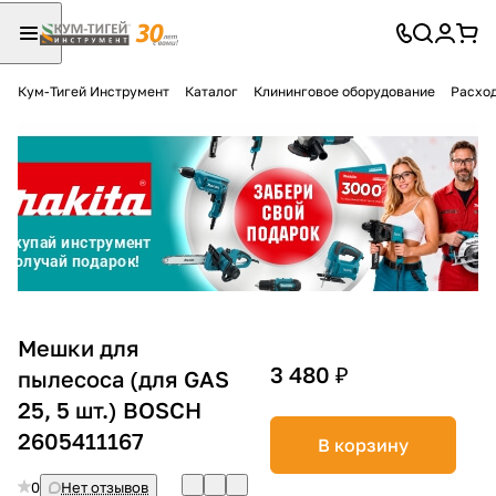
Кум-Тигей Инструмент
Каталог
Клининговое оборудование
Расход
Для клиентов всех банков
Разбейте
оплату
на части
без переплат
График платежей
Мешки для
3 480 ₽
пылесоса (для GAS
25, 5 шт.) BOSCH
Сегодня
25
%
2605411167
В корзину
0
Нет отзывов