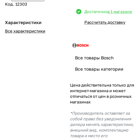
Код.
12303
Добавляйте товары
Достаточно
в 1 магазине
в корзину
Характеристики
Рассчитать доставку
Все характеристики
Оплачивайте сегодня только
25
% картой любого банка
Все товары Bosch
Получайте товар
Все товары категории
выбранный способом
Цена действительна только для
интернет-магазина и может
Оставшиеся
75
% будут
отличаться от цен в розничных
списываться
с вашей карты
магазинах
по
25
%
каждые 2 недели
*Производитель оставляет за
собой право без уведомления
дилера менять характеристики,
внешний вид, комплектацию
товара и место его
Подробнее