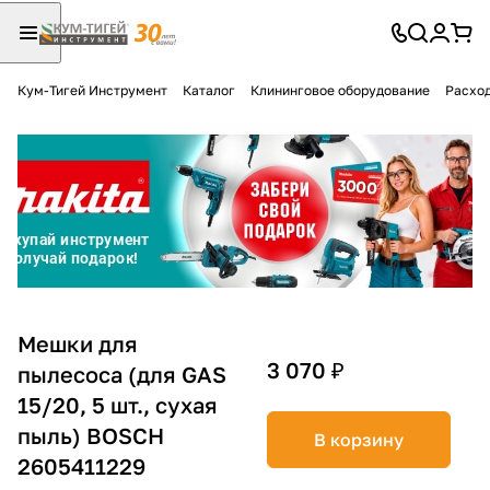
Кум-Тигей Инструмент
Каталог
Клининговое оборудование
Расход
Для клиентов всех банков
Разбейте
оплату
на части
без переплат
График платежей
Мешки для
3 070 ₽
пылесоса (для GAS
15/20, 5 шт., сухая
Сегодня
25
%
пыль) BOSCH
В корзину
2605411229