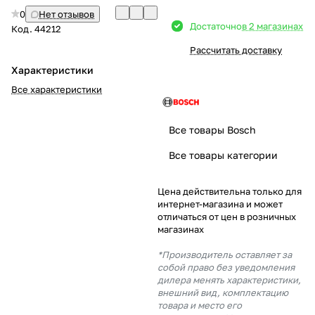
0
Нет отзывов
Добавляйте товары
Достаточно
в 2 магазинах
Код.
44212
в корзину
Рассчитать доставку
Характеристики
Оплачивайте сегодня только
Все характеристики
25
% картой любого банка
Все товары Bosch
Получайте товар
Все товары категории
выбранный способом
Цена действительна только для
интернет-магазина и может
Оставшиеся
75
% будут
отличаться от цен в розничных
списываться
с вашей карты
магазинах
по
25
%
каждые 2 недели
*Производитель оставляет за
собой право без уведомления
дилера менять характеристики,
внешний вид, комплектацию
товара и место его
Подробнее