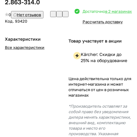
2.863-314.0
Добавляйте товары
Достаточно
в 2 магазинах
0
Нет отзывов
в корзину
Код.
93420
Рассчитать доставку
Оплачивайте сегодня только
Характеристики
Товар участвует в акции
25
% картой любого банка
Все характеристики
Kärcher: Скидки до
25% на оборудование
Получайте товар
выбранный способом
Цена действительна только для
интернет-магазина и может
отличаться от цен в розничных
Оставшиеся
75
% будут
магазинах
списываться
с вашей карты
по
25
%
каждые 2 недели
*Производитель оставляет за
собой право без уведомления
дилера менять характеристики,
внешний вид, комплектацию
товара и место его
производства. Указанная
Подробнее