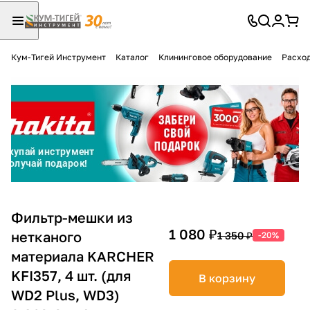
Кум-Тигей Инструмент
Каталог
Клининговое оборудование
Расход
Для клиентов всех банков
Разбейте
оплату
на части
без переплат
График платежей
Фильтр-мешки из
1 080 ₽
нетканого
1 350 ₽
-20%
материала KARCHER
Сегодня
25
%
KFI357, 4 шт. (для
В корзину
WD2 Plus, WD3)