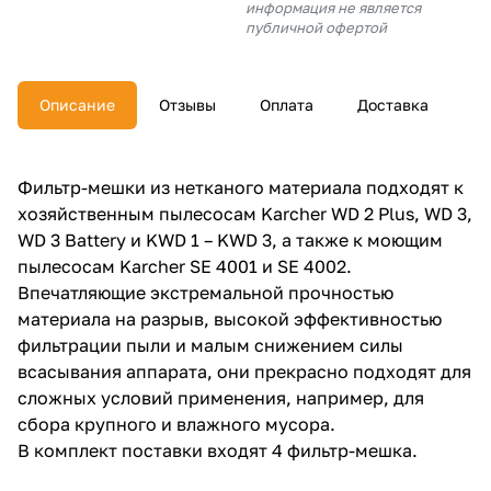
информация не является
об оплате Плайтом
публичной офертой
Описание
Отзывы
Оплата
Доставка
Остались вопросы?
25
8 800 302-02-51
Фильтр-мешки из нетканого материала подходят к
plait.ru
раз в 2
хозяйственным пылесосам Karcher WD 2 Plus, WD 3,
недели
WD 3 Battery и KWD 1 – KWD 3, а также к моющим
пылесосам Karcher SE 4001 и SE 4002.
Впечатляющие экстремальной прочностью
материала на разрыв, высокой эффективностью
фильтрации пыли и малым снижением силы
всасывания аппарата, они прекрасно подходят для
сложных условий применения, например, для
сбора крупного и влажного мусора.
В комплект поставки входят 4 фильтр-мешка.