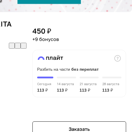
ITA
450 ₽
+9 бонусов
Разбить на части
без переплат
Сегодня
14 августа
21 августа
28 августа
113
₽
113
₽
113
₽
113
₽
Заказать