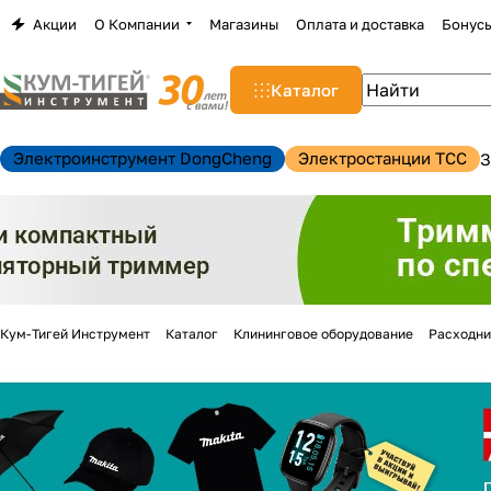
Акции
О Компании
Магазины
Оплата и доставка
Бонус
Каталог
Электроинструмент DongCheng
Электростанции TCC
З
Кум-Тигей Инструмент
Каталог
Клининговое оборудование
Расходни
н