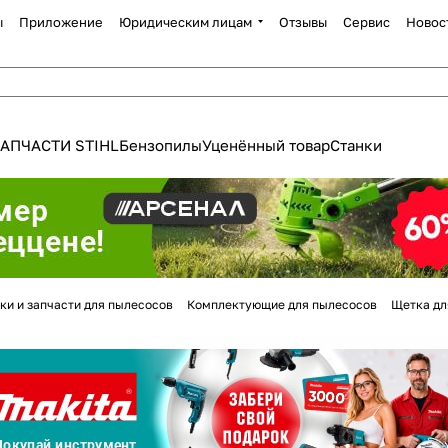
ы
Приложение
Юридическим лицам
Отзывы
Сервис
Новос
АПЧАСТИ STIHL
Бензопилы
Уценённый товар
Станки
Для клиентов всех банков
ки и запчасти для пылесосов
Комплектующие для пылесосов
Щетка дл
Разбейте
оплату
а части
без переплат
График платежей