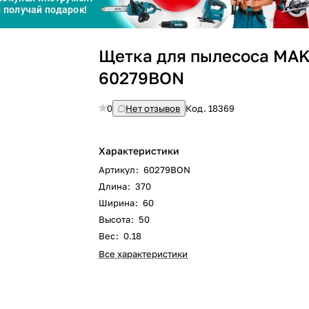
Сегодня
Щетка для пылесоса MAK
25
%
60279BON
0
Нет отзывов
Код.
18369
Добавляйте товары
в корзину
Характеристики
Артикул
:
60279BON
Длина
:
370
Оплачивайте сегодня только
Ширина
:
60
25
% картой любого банка
Высота
:
50
Вес
:
0.18
Все характеристики
Получайте товар
выбранный способом
Оставшиеся
75
% будут
списываться