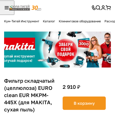
Кум-Тигей Инструмент
Каталог
Клининговое оборудование
Расход
Для клиентов всех банков
Разбейте
оплату
на части
без переплат
График платежей
Фильтр складчатый
2 910 ₽
(целлюлоза) EURO
clean EUR MKPM-
Сегодня
25
%
445X (для MAKITA,
В корзину
сухая пыль)