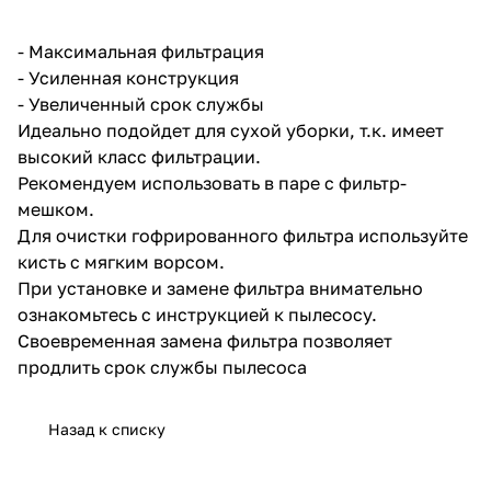
об оплате Плайтом
- Максимальная фильтрация
- Усиленная конструкция
- Увеличенный срок службы
Идеально подойдет для сухой уборки, т.к. имеет
Остались вопросы?
25
высокий класс фильтрации.
8 800 302-02-51
Рекомендуем использовать в паре с фильтр-
plait.ru
раз в 2
мешком.
недели
Для очистки гофрированного фильтра используйте
кисть с мягким ворсом.
При установке и замене фильтра внимательно
ознакомьтесь с инструкцией к пылесосу.
Своевременная замена фильтра позволяет
продлить срок службы пылесоса
Назад к списку