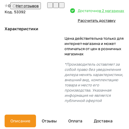
0
Нет отзывов
Добавляйте товары
Достаточно
в 2 магазинах
Код.
53392
в корзину
Рассчитать доставку
Характеристики
Оплачивайте сегодня только
Цена действительна только для
25
% картой любого банка
интернет-магазина и может
отличаться от цен в розничных
магазинах
Получайте товар
*Производитель оставляет за
выбранный способом
собой право без уведомления
дилера менять характеристики,
внешний вид, комплектацию
товара и место его
Оставшиеся
75
% будут
производства. Указанная
списываться
с вашей карты
информация не является
по
25
%
каждые 2 недели
публичной офертой
Описание
Отзывы
Оплата
Доставка
Подробнее