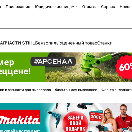
ы
Приложение
Юридическим лицам
Отзывы
Сервис
Новос
АПЧАСТИ STIHL
Бензопилы
Уценённый товар
Станки
Для клиентов всех банков
ки и запчасти для пылесосов
Фильтры для пылесосов
Фильтр складчат
Разбейте
оплату
а части
без переплат
График платежей