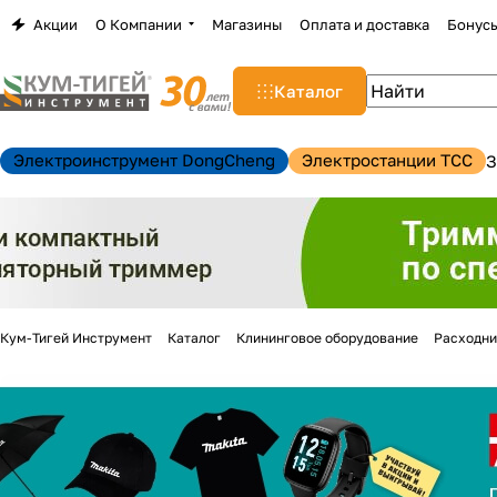
Акции
О Компании
Магазины
Оплата и доставка
Бонус
Каталог
Электроинструмент DongCheng
Электростанции TCC
З
Кум-Тигей Инструмент
Каталог
Клининговое оборудование
Расходни
н