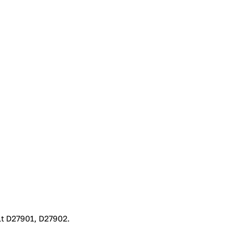
с вашей карты
по
25
%
каждые 2 недели
Подробнее
об оплате Плайтом
25
раз в 2
Остались вопросы?
недели
8 800 302-02-51
plait.ru
t D27901, D27902.