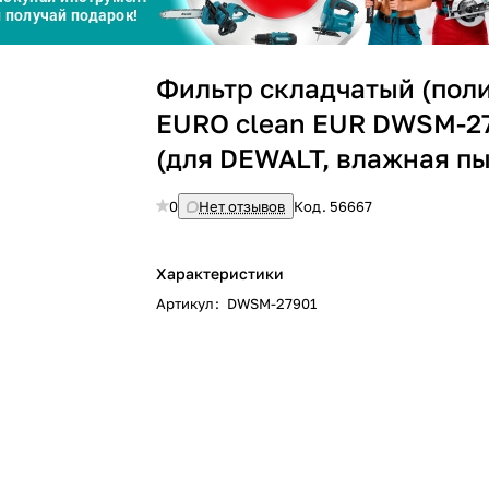
Сегодня
25
%
Фильтр складчатый (пол
EURO clean EUR DWSM-2
(для DEWALT, влажная пы
Добавляйте товары
в корзину
0
Нет отзывов
Код.
56667
Характеристики
Оплачивайте сегодня только
Артикул
:
DWSM-27901
25
% картой любого банка
Получайте товар
выбранный способом
Оставшиеся
75
% будут
списываться