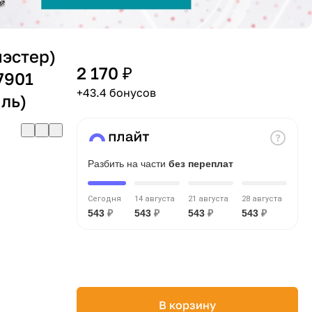
иэстер)
2 170 ₽
7901
+43.4 бонусов
ль)
Разбить на части
без переплат
Сегодня
14 августа
21 августа
28 августа
543
₽
543
₽
543
₽
543
₽
В корзину