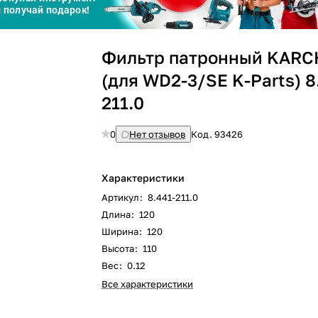
Сегодня
25
%
Фильтр патронный KARC
(для WD2-3/SE K-Parts) 8
211.0
0
Нет отзывов
Код.
93426
Добавляйте товары
в корзину
Характеристики
Оплачивайте сегодня только
Артикул
:
8.441-211.0
25
% картой любого банка
Длина
:
120
Ширина
:
120
Высота
:
110
Получайте товар
выбранный способом
Вес
:
0.12
Все характеристики
Оставшиеся
75
% будут
списываться