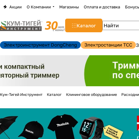
Акции
О Компании
Магазины
Оплата и доставка
Бонус
Каталог
Электроинструмент DongCheng
Электростанции TCC
З
Кум-Тигей Инструмент
Каталог
Клининговое оборудование
Расходни
н