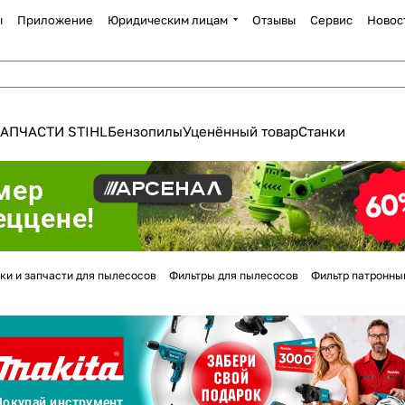
ы
Приложение
Юридическим лицам
Отзывы
Сервис
Новос
АПЧАСТИ STIHL
Бензопилы
Уценённый товар
Станки
Для клиентов всех банков
ки и запчасти для пылесосов
Фильтры для пылесосов
Фильтр патронный
Разбейте
оплату
а части
без переплат
График платежей