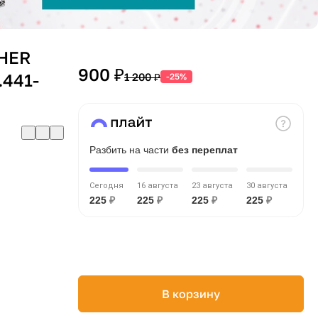
HER
900 ₽
.441-
1 200 ₽
-25%
Разбить на части
без переплат
Сегодня
16 августа
23 августа
30 августа
225
₽
225
₽
225
₽
225
₽
В корзину