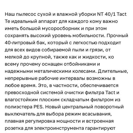
об оплате Плайтом
Наш пылесос сухой и влажной уборки NT 40/1 Tact
Te идеальный аппарат для каждого кому важно
иметь большой мусоросборник и при этом
сохранять высокий уровень мобильности. Прочный
Остались вопросы?
25
40-литровый бак, который с легкостью подходит
8 800 302-02-51
для всех видов собираемой пыли и грязи, от
plait.ru
раз в 2
мелкой до крупной, также как и жидкости, ко
недели
всему прочему оснащен отбойниками и
надежными металическими колесами. Длительные,
непрерывные рабочие интервалы возможны в
любое время. Это, в частности, обеспечивается
превосходной системой очистки фильтра Tact и
влагостойким плоским складчатым фильтром из
полиэстера PES. Новый центральный поворотный
выключатель для выбора режим всасывания,
плавная регулировка мощности и встроенная
розетка для электроинструмента гарантируют