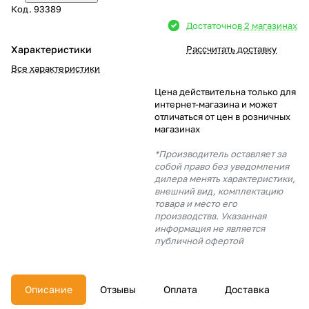
Код.
93389
Добавляйте товары
Достаточно
в 2 магазинах
в корзину
Характеристики
Рассчитать доставку
Все характеристики
Оплачивайте сегодня только
Цена действительна только для
25
% картой любого банка
интернет-магазина и может
отличаться от цен в розничных
магазинах
Получайте товар
*Производитель оставляет за
выбранный способом
собой право без уведомления
дилера менять характеристики,
внешний вид, комплектацию
товара и место его
Оставшиеся
75
% будут
производства. Указанная
списываться
с вашей карты
информация не является
по
25
%
каждые 2 недели
публичной офертой
Описание
Отзывы
Оплата
Доставка
Подробнее