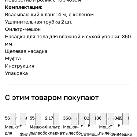
Комплектация:
Всасывающий шланг: 4 м, с коленом
Удлинительная трубка 2 шт.
Фильтр-мешок
Насадка для пола для влажной и сухой уборки: 360
мм
Щелевая насадка
Муфта
Инструкция
Упаковка
С этим товаром покупают
560 ₽
790
550 ₽
2 170 ₽
368 ₽
7 812
1 418
619 ₽
4 049
2 820
₽
₽
₽
₽
₽
Мешки
Мешок-
Фильтр
Мешок-
Мешок-
для
пылесборник
складчатый
пылесборник
пылесборник
Фильтр
Сетка
Мешки
Фильтр
Мешки