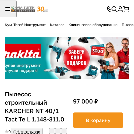
Кум-Тигей Инструмент
Каталог
Клининговое оборудование
Пылес
Для клиентов всех банков
Разбейте
оплату
на части
без переплат
График платежей
Пылесос
97 000 ₽
строительный
KARCHER NT 40/1
Сегодня
25
%
Tact Te L 1.148-311.0
В корзину
0
Нет отзывов