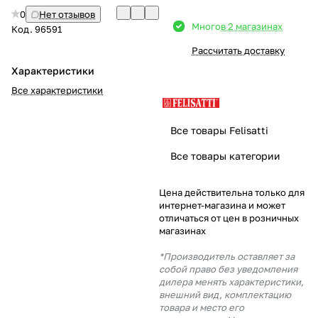
0
Нет отзывов
Добавляйте товары
Много
в 2 магазинах
Код.
96591
в корзину
Рассчитать доставку
Характеристики
Оплачивайте сегодня только
Все характеристики
25
% картой любого банка
Все товары Felisatti
Получайте товар
Все товары категории
выбранный способом
Цена действительна только для
интернет-магазина и может
Оставшиеся
75
% будут
отличаться от цен в розничных
списываться
с вашей карты
магазинах
по
25
%
каждые 2 недели
*Производитель оставляет за
собой право без уведомления
дилера менять характеристики,
внешний вид, комплектацию
товара и место его
Подробнее