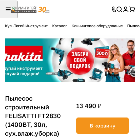
Кум-Тигей Инструмент
Каталог
Клининговое оборудование
Пылес
Для клиентов всех банков
Разбейте
оплату
на части
без переплат
График платежей
Пылесос
13 490 ₽
строительный
FELISATTI FT2830
Сегодня
25
%
(1400ВТ, 30л,
В корзину
сух.влаж.уборка)