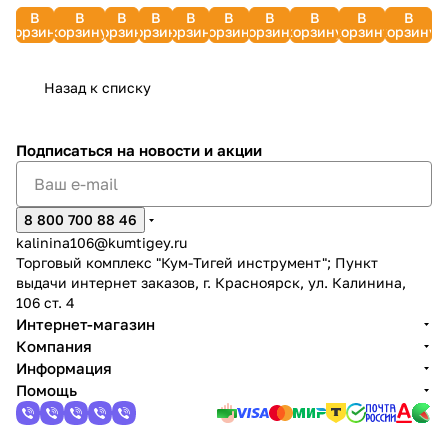
синтетические)
ПРАКТИКА
пылесоса
KFI357,
(нейлоновая,
199581-
8.440-
798-
25 л
30 л (5
В
В
В
В
В
В
В
В
В
В
908-
792-
BOSCH
4 шт.
мягкая)
0
839.0
874
2351190
шт.)
корзину
корзину
корзину
корзину
корзину
корзину
корзину
корзину
корзину
корзину
030
285
GAS25,
(для
3424121
2351170
до 36
WD2
л)
Plus,
Назад к списку
WD3)
2.863-
314.0
Подписаться
на новости и акции
8 800 700 88 46
kalinina106@kumtigey.ru
Торговый комплекс "Кум-Тигей инструмент"; Пункт
выдачи интернет заказов, г. Красноярск, ул. Калинина,
106 ст. 4
Интернет-магазин
Компания
Информация
Помощь