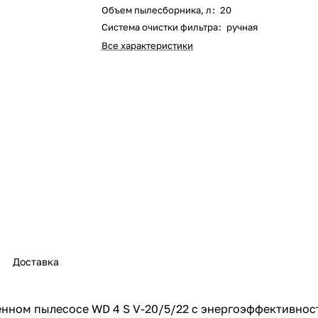
Объем пылесборника, л
:
20
Оставшиеся
75
% будут
списываться
Система очистки фильтра
:
ручная
с вашей карты
по
25
%
каждые 2 недели
Все характеристики
Подробнее
об оплате Плайтом
25
раз в 2
Остались вопросы?
недели
8 800 302-02-51
Доставка
plait.ru
венном пылесосе WD 4 S V-20/5/22 с энергоэффективно