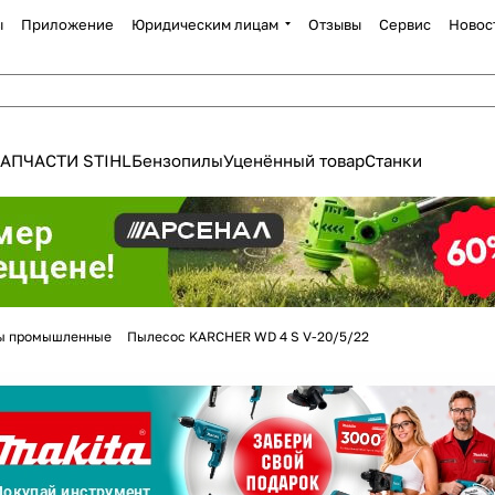
ы
Приложение
Юридическим лицам
Отзывы
Сервис
Новос
АПЧАСТИ STIHL
Бензопилы
Уценённый товар
Станки
Для клиентов всех банков
ы промышленные
Пылесос KARCHER WD 4 S V-20/5/22
Разбейте
оплату
а части
без переплат