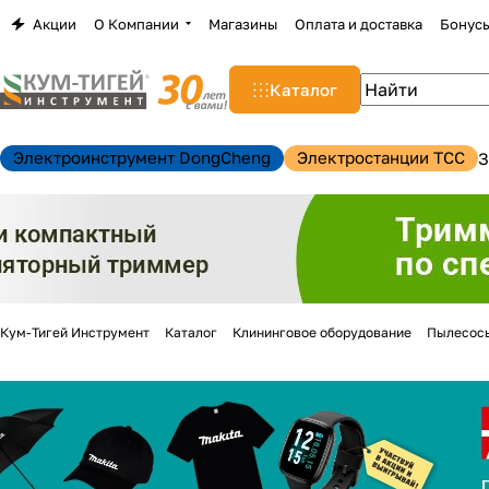
Акции
О Компании
Магазины
Оплата и доставка
Бонус
Каталог
Электроинструмент DongCheng
Электростанции TCC
З
Кум-Тигей Инструмент
Каталог
Клининговое оборудование
Пылесос
н