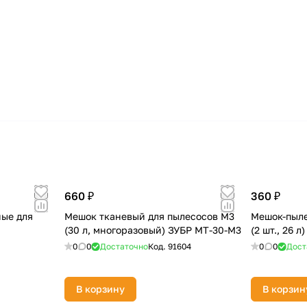
660 ₽
360 ₽
ые для
Мешок тканевый для пылесосов М3
Мешок-пыле
(30 л, многоразовый) ЗУБР МТ-30-М3
(2 шт., 26 
0
0
Достаточно
Код.
91604
0
0
Дост
В корзину
В корзин