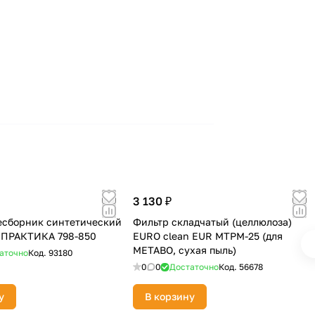
3 130 ₽
сборник синтетический
Фильтр складчатый (целлюлоза)
л) ПРАКТИКА 798-850
EURO clean EUR MTPM-25 (для
METABO, сухая пыль)
аточно
Код.
93180
0
0
Достаточно
Код.
56678
у
В корзину