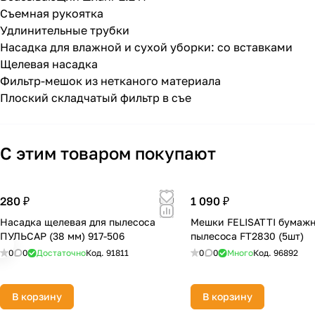
Съемная рукоятка
Удлинительные трубки
Насадка для влажной и сухой уборки: со вставками
Щелевая насадка
Фильтр-мешок из нетканого материала
Плоский складчатый фильтр в съе
С этим товаром покупают
280 ₽
1 090 ₽
Насадка щелевая для пылесоса
Мешки FELISATTI бумажн
ПУЛЬСАР (38 мм) 917-506
пылесоса FT2830 (5шт)
0
0
Достаточно
Код.
91811
0
0
Много
Код.
96892
В корзину
В корзину