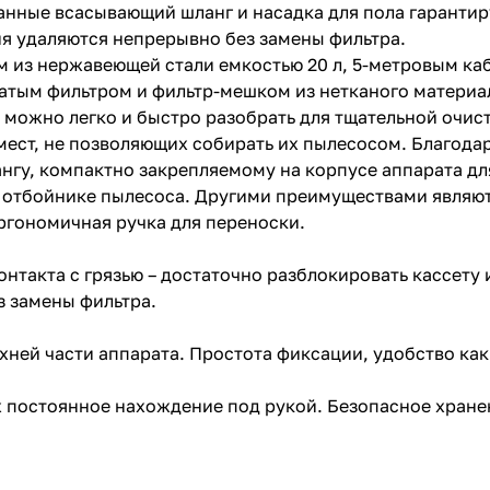
ранные всасывающий шланг и насадка для пола гаранти
ия удаляются непрерывно без замены фильтра.
из нержавеющей стали емкостью 20 л, 5-метровым ка
дчатым фильтром и фильтр-мешком из нетканого материа
 можно легко и быстро разобрать для тщательной очист
 мест, не позволяющих собирать их пылесосом. Благода
гу, компактно закрепляемому на корпусе аппарата для
раз в 2 недели
а отбойнике пылесоса. Другими преимуществами являют
ргономичная ручка для переноски.
нтакта с грязью – достаточно разблокировать кассету 
з замены фильтра.
ей части аппарата. Простота фиксации, удобство как 
.
 постоянное нахождение под рукой. Безопасное хране