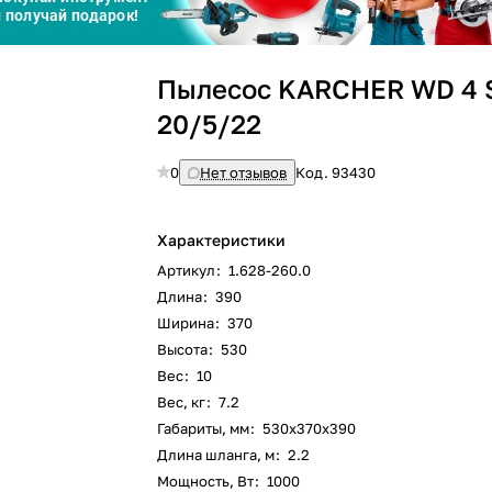
График платежей
Пылесос KARCHER WD 4 S
Сегодня
20/5/22
25
%
0
Нет отзывов
Код.
93430
Характеристики
Добавляйте товары
в корзину
Артикул
:
1.628-260.0
Длина
:
390
Ширина
:
370
Оплачивайте сегодня только
Высота
:
530
25
% картой любого банка
Вес
:
10
Вес, кг
:
7.2
Габариты, мм
:
530х370х390
Получайте товар
выбранный способом
Длина шланга, м
:
2.2
Мощность, Вт
:
1000