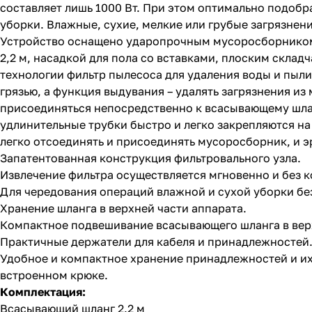
составляет лишь 1000 Вт. При этом оптимально подоб
уборки. Влажные, сухие, мелкие или грубые загрязнен
Устройство оснащено ударопрочным мусоросборником 
2,2 м, насадкой для пола со вставками, плоским скла
технологии фильтр пылесоса для удаления воды и пыли
грязью, а функция выдувания – удалять загрязнения из
присоединяться непосредственно к всасывающему шлан
удлинительные трубки быстро и легко закрепляются н
легко отсоединять и присоединять мусоросборник, и э
Запатентованная конструкция фильтровального узла.
Извлечение фильтра осуществляется мгновенно и без ко
Для чередования операций влажной и сухой уборки бе
Хранение шланга в верхней части аппарата.
Компактное подвешивание всасывающего шланга в верхн
Практичные держатели для кабеля и принадлежностей
Удобное и компактное хранение принадлежностей и их
встроенном крюке.
Комплектация:
Всасывающий шланг 2.2 м