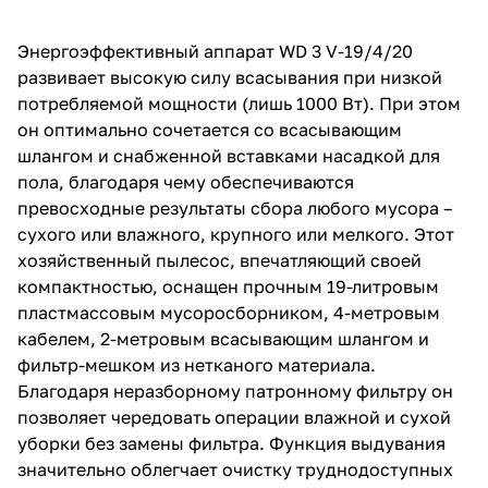
об оплате Плайтом
Энергоэффективный аппарат WD 3 V-19/4/20
развивает высокую силу всасывания при низкой
потребляемой мощности (лишь 1000 Вт). При этом
он оптимально сочетается со всасывающим
Остались вопросы?
25
шлангом и снабженной вставками насадкой для
8 800 302-02-51
пола, благодаря чему обеспечиваются
plait.ru
раз в 2
превосходные результаты сбора любого мусора –
недели
сухого или влажного, крупного или мелкого. Этот
хозяйственный пылесос, впечатляющий своей
компактностью, оснащен прочным 19-литровым
пластмассовым мусоросборником, 4-метровым
кабелем, 2-метровым всасывающим шлангом и
фильтр-мешком из нетканого материала.
Благодаря неразборному патронному фильтру он
позволяет чередовать операции влажной и сухой
уборки без замены фильтра. Функция выдувания
значительно облегчает очистку труднодоступных