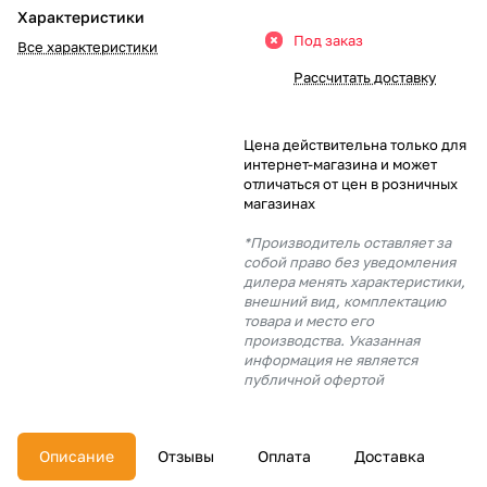
Характеристики
Добавляйте товары
Под заказ
Все характеристики
в корзину
Рассчитать доставку
Оплачивайте сегодня только
Цена действительна только для
25
% картой любого банка
интернет-магазина и может
отличаться от цен в розничных
магазинах
Получайте товар
*Производитель оставляет за
выбранный способом
собой право без уведомления
дилера менять характеристики,
внешний вид, комплектацию
товара и место его
Оставшиеся
75
% будут
производства. Указанная
списываться
с вашей карты
информация не является
по
25
%
каждые 2 недели
публичной офертой
Описание
Отзывы
Оплата
Доставка
Подробнее