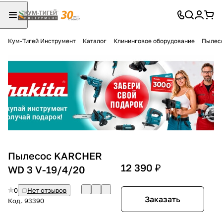
Кум-Тигей Инструмент
Каталог
Клининговое оборудование
Пылес
Для клиентов всех банков
Разбейте
оплату
на части
без переплат
График платежей
Пылесос KARCHER
12 390 ₽
WD 3 V-19/4/20
Сегодня
0
Нет отзывов
25
%
Заказать
Код.
93390