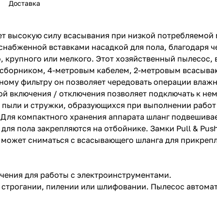
Доставка
ет высокую силу всасывания при низкой потребляемой 
снабженной вставками насадкой для пола, благодаря 
о, крупного или мелкого. Этот хозяйственный пылесос,
сборником, 4-метровым кабелем, 2-метровым всасыва
ному фильтру он позволяет чередовать операции влажн
раз в 2 недели
ой включения / отключения позволяет подключать к не
а пыли и стружки, образующихся при выполнении работ
 Для компактного хранения аппарата шланг подвешивает
для пола закрепляются на отбойнике. Замки Pull & Pus
 может сниматься с всасывающего шланга для прикреп
ючения для работы с электроинструментами.
строгании, пилении или шлифовании. Пылесос автомат