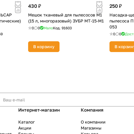
430 ₽
250 ₽
ЛЬСАР
Мешок тканевый для пылесосов М1
Насадка-ще
етические)
(15 л, многоразовый) ЗУБР МТ-15-М1
пылесоса П
053
0
0
Мало
Код.
91603
59
0
0
Дост
В корзину
В корзин
Интернет-магазин
Компания
Каталог
О компании
Акции
Магазины
тернет
Бренды
Карьера