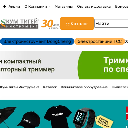
Акции
О Компании
Магазины
Оплата и доставка
Бонус
Каталог
Электроинструмент DongCheng
Электростанции TCC
З
Кум-Тигей Инструмент
Каталог
Клининговое оборудование
Пылесос
н