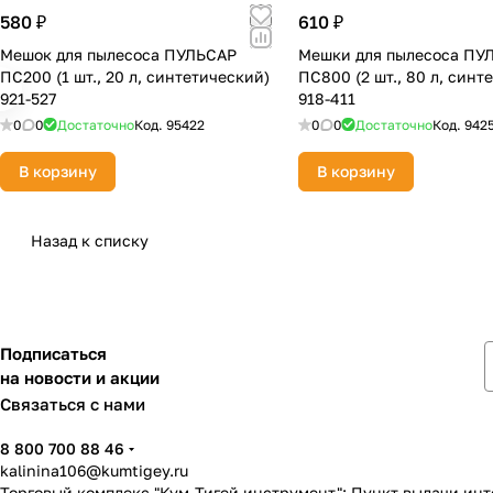
580 ₽
610 ₽
Мешок для пылесоса ПУЛЬСАР
Мешки для пылесоса ПУ
ПС200 (1 шт., 20 л, синтетический)
ПС800 (2 шт., 80 л, синт
921-527
918-411
0
0
Достаточно
Код.
95422
0
0
Достаточно
Код.
942
В корзину
В корзину
Назад к списку
Подписаться
на новости и акции
Связаться с нами
8 800 700 88 46
kalinina106@kumtigey.ru
Торговый комплекс "Кум-Тигей инструмент"; Пункт выдачи ин