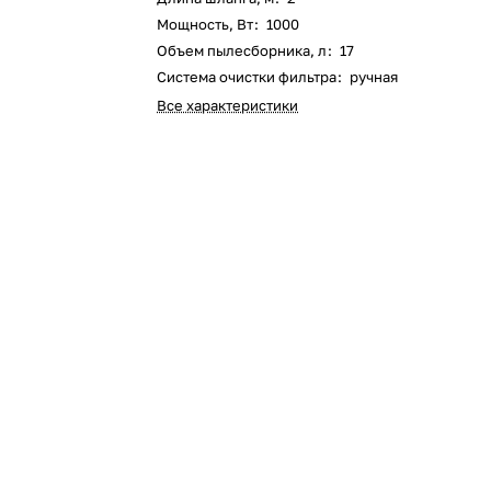
Мощность, Вт
:
1000
Оставшиеся
75
% будут
списываться
Объем пылесборника, л
:
17
с вашей карты
по
25
%
каждые 2 недели
Система очистки фильтра
:
ручная
Все характеристики
Подробнее
об оплате Плайтом
25
раз в 2
Остались вопросы?
недели
8 800 302-02-51
plait.ru