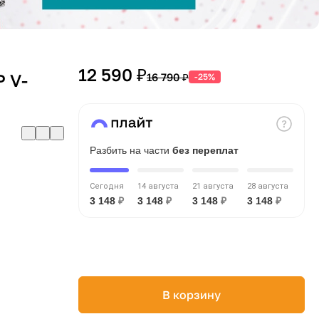
12 590 ₽
 V-
16 790 ₽
-25%
Разбить на части
без переплат
Сегодня
14 августа
21 августа
28 августа
3 148
₽
3 148
₽
3 148
₽
3 148
₽
В корзину