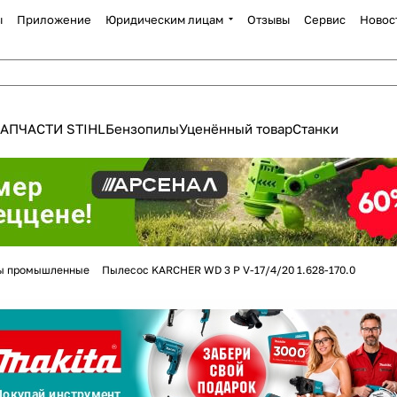
ы
Приложение
Юридическим лицам
Отзывы
Сервис
Новос
АПЧАСТИ STIHL
Бензопилы
Уценённый товар
Станки
ы промышленные
Пылесос KARCHER WD 3 P V-17/4/20 1.628-170.0
Для клиентов всех банков
Разбейте
оплату
а части
без переплат