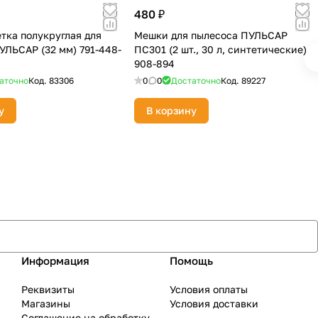
480 ₽
тка полукруглая для
Мешки для пылесоса ПУЛЬСАР
УЛЬСАР (32 мм) 791-448-
ПС301 (2 шт., 30 л, синтетические)
908-894
аточно
Код.
83306
0
0
Достаточно
Код.
89227
у
В корзину
Информация
Помощь
Реквизиты
Условия оплаты
Магазины
Условия доставки
Соглашение на обработку