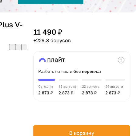
lus V-
11 490 ₽
+229.8 бонусов
Разбить на части
без переплат
Сегодня
15 августа
22 августа
29 августа
2 873
₽
2 873
₽
2 873
₽
2 873
₽
В корзину