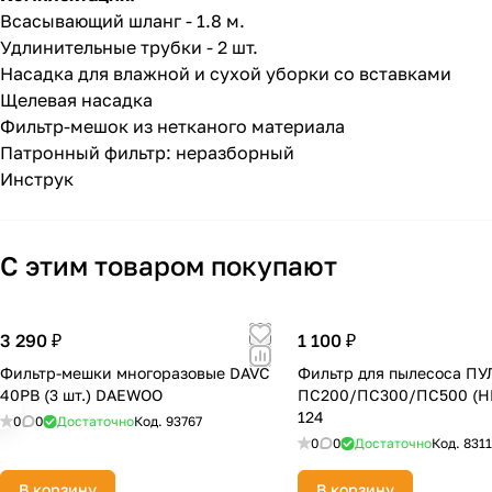
Всасывающий шланг - 1.8 м.
Удлинительные трубки - 2 шт.
Насадка для влажной и сухой уборки со вставками
Щелевая насадка
Фильтр-мешок из нетканого материала
Патронный фильтр: неразборный
Инструк
С этим товаром покупают
3 290 ₽
1 100 ₽
Фильтр-мешки многоразовые DAVC
Фильтр для пылесоса П
40PB (3 шт.) DAEWOO
ПС200/ПС300/ПС500 (HE
124
0
0
Достаточно
Код.
93767
0
0
Достаточно
Код.
831
В корзину
В корзину