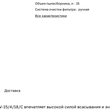
Объем пылесборника, л
:
15
Оставшиеся
75
% будут
списываться
Система очистки фильтра
:
ручная
с вашей карты
по
25
%
каждые 2 недели
Все характеристики
Подробнее
об оплате Плайтом
25
раз в 2
Остались вопросы?
недели
8 800 302-02-51
Доставка
plait.ru
 V-15/4/18/C впечатляет высокой силой всасывания и 