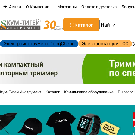
Акции
О Компании
Магазины
Оплата и доставка
Бонус
Каталог
Электроинструмент DongCheng
Электростанции TCC
З
Кум-Тигей Инструмент
Каталог
Клининговое оборудование
Пылесос
н