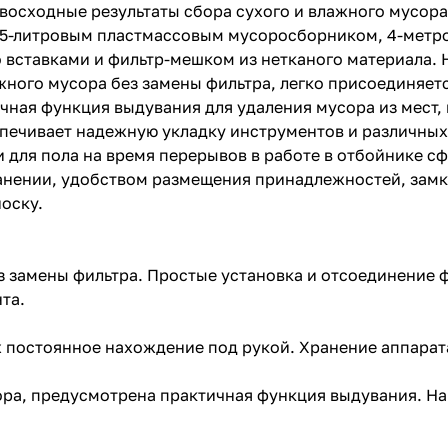
восходные результаты сбора сухого и влажного мусора 
15-литровым пластмассовым мусоросборником, 4-метр
со вставками и фильтр-мешком из нетканого материала
жного мусора без замены фильтра, легко присоединяет
ичная функция выдувания для удаления мусора из мест,
печивает надежную укладку инструментов и различных 
и для пола на время перерывов в работе в отбойнике 
раз в 2 недели
анении, удобством размещения принадлежностей, замка
оску.
 замены фильтра. Простые установка и отсоединение ф
та.
 постоянное нахождение под рукой. Хранение аппарат
ора, предусмотрена практичная функция выдувания. На