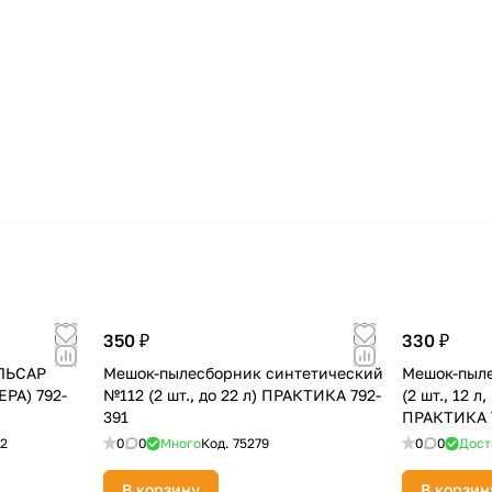
350 ₽
330 ₽
УЛЬСАР
Мешок-пылесборник синтетический
Мешок-пыле
PA) 792-
№112 (2 шт., до 22 л) ПРАКТИКА 792-
(2 шт., 12 
391
ПРАКТИКА 
12
0
0
Много
Код.
75279
0
0
Дост
В корзину
В корзин