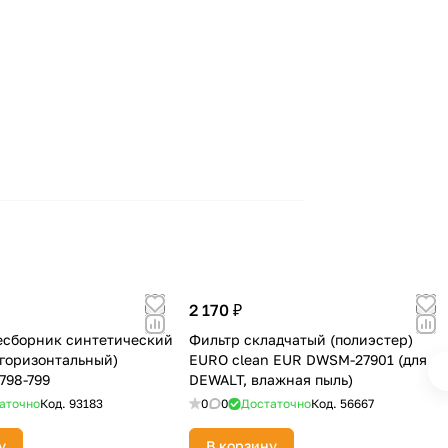
2 170 ₽
сборник синтетический
Фильтр складчатый (полиэстер)
л, горизонтальный)
EURO clean EUR DWSM-27901 (для
798-799
DEWALT, влажная пыль)
аточно
Код.
93183
0
0
Достаточно
Код.
56667
у
В корзину