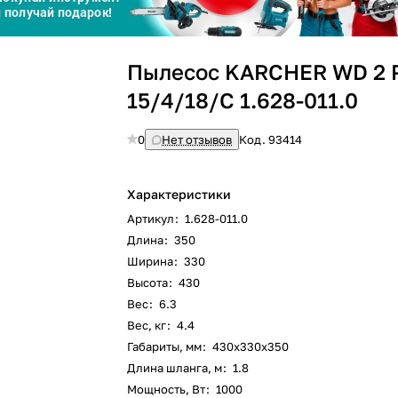
График платежей
Пылесос KARCHER WD 2 P
Сегодня
15/4/18/C 1.628-011.0
25
%
0
Нет отзывов
Код.
93414
Характеристики
Добавляйте товары
в корзину
Артикул
:
1.628-011.0
Длина
:
350
Ширина
:
330
Оплачивайте сегодня только
Высота
:
430
25
% картой любого банка
Вес
:
6.3
Вес, кг
:
4.4
Габариты, мм
:
430х330х350
Получайте товар
выбранный способом
Длина шланга, м
:
1.8
Мощность, Вт
:
1000