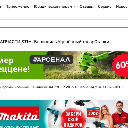
ы
Приложение
Юридическим лицам
Отзывы
Сервис
Новос
АПЧАСТИ STIHL
Бензопилы
Уценённый товар
Станки
Для клиентов всех банков
ы промышленные
Пылесос KARCHER WD 2 Plus V-15/4/18/C 1.628-011.0
Разбейте
оплату
а части
без переплат