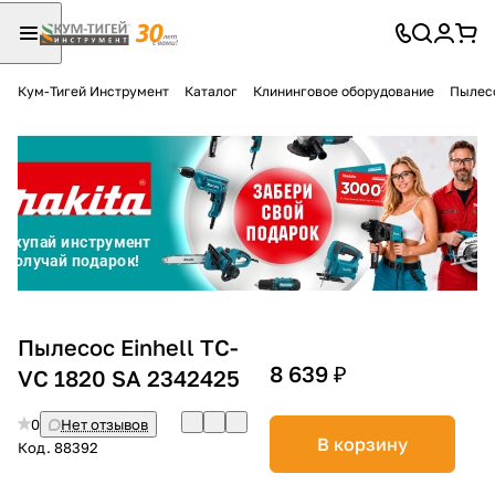
Кум-Тигей Инструмент
Каталог
Клининговое оборудование
Пылес
Для клиентов всех банков
Разбейте
оплату
на части
без переплат
График платежей
Пылесос Einhell TC-
8 639 ₽
VC 1820 SA 2342425
Сегодня
0
Нет отзывов
25
%
В корзину
Код.
88392