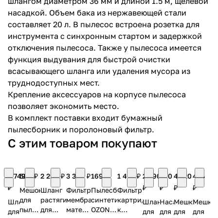
шлангом диаметром 36 мм и длиной 1.5 м, щелевой
насадкой. Объем бака из нержавеющей стали
составляет 20 л. В пылесос встроена розетка для
инструмента с синхронным стартом и задержкой
отключения пылесоса. Также у пылесоса имеется
функция выдувания для быстрой очистки
всасывающего шланга или удаления мусора из
раз в 2 недели
труднодоступных мест.
Крепление аксессуаров на корпусе пылесоса
позволяет экономить место.
В комплект поставки входит бумажный
пылесборник и поролоновый фильтр.
С этим товаром покупают
2 749
580 ₽
2 290 ₽
3 380 ₽
169 ₽
1 479 ₽
2 590
590
4 120
434
₽
₽
₽
₽
₽
Мешок
Шланг
Фильтр
Пылесборник
Фильтр
для
растягивающийся
мембранный
синтетический
картриджный
Шланг
Шланг
Насадка
Мешки
Мешки
пылесоса
для
матерчатый
OZONE
к
для
для
для
для
для