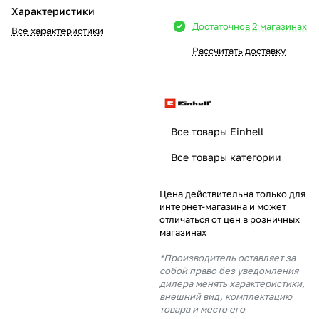
Характеристики
Добавляйте товары
Достаточно
в 2 магазинах
Все характеристики
в корзину
Рассчитать доставку
Оплачивайте сегодня только
25
% картой любого банка
Все товары Einhell
Получайте товар
Все товары категории
выбранный способом
Цена действительна только для
интернет-магазина и может
Оставшиеся
75
% будут
отличаться от цен в розничных
списываться
с вашей карты
магазинах
по
25
%
каждые 2 недели
*Производитель оставляет за
собой право без уведомления
дилера менять характеристики,
внешний вид, комплектацию
товара и место его
Подробнее