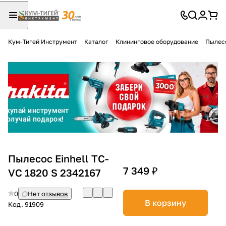
Кум-Тигей Инструмент
Каталог
Клининговое оборудование
Пылес
Для клиентов всех банков
Разбейте
оплату
на части
без переплат
График платежей
Пылесос Einhell TC-
7 349 ₽
VC 1820 S 2342167
Сегодня
0
Нет отзывов
25
%
В корзину
Код.
91909