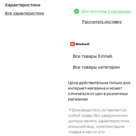
Характеристики
Добавляйте товары
Достаточно
в 3 магазинах
Все характеристики
в корзину
Рассчитать доставку
Оплачивайте сегодня только
25
% картой любого банка
Все товары Einhell
Получайте товар
Все товары категории
выбранный способом
Цена действительна только для
интернет-магазина и может
Оставшиеся
75
% будут
отличаться от цен в розничных
списываться
с вашей карты
магазинах
по
25
%
каждые 2 недели
*Производитель оставляет за
собой право без уведомления
дилера менять характеристики,
внешний вид, комплектацию
товара и место его
Подробнее