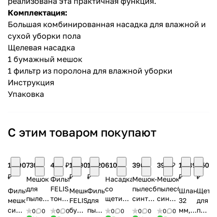
реализована эта практичная функция.
Комплектация:
Большая комбинированная насадка для влажной и
сухой уборки пола
Щелевая насадка
1 бумажный мешок
1 фильтр из поролона для влажной уборки
раз в 2 недели
Инструкция
Упаковка
С этим товаром покупают
1 690
730 ₽
490 ₽
1 090
1 420
610 ₽
390 ₽
390 ₽
1 589
450
₽
₽
₽
₽
₽
Мешок
Фильтр
Насадка
Мешок-
Мешок-
для
FELISATTI
со
пылесборник
пылесборник
Фильтр-
Мешки
Фильтр
Шланг
Щетк
пылесоса
тонкой
щетиной
синтетический
синтетический
мешки
FELISATTI
для
32
для
ПУЛЬСАР
очистки
для
№073
(2 шт.,
синтетические
бумажные
пылесоса
мм,
пылес
0
0
0
0
0
0
0
0
0
0