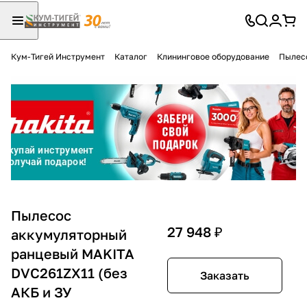
Кум-Тигей Инструмент
Каталог
Клининговое оборудование
Пылес
Для клиентов всех банков
Разбейте
оплату
на части
без переплат
График платежей
Пылесос
27 948 ₽
аккумуляторный
ранцевый MAKITA
Сегодня
25
%
DVC261ZX11 (без
Заказать
АКБ и ЗУ