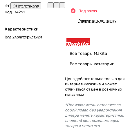
0
Нет отзывов
Добавляйте товары
Под заказ
Код.
74251
в корзину
Рассчитать доставку
Характеристики
Оплачивайте сегодня только
Все характеристики
25
% картой любого банка
Все товары Makita
Получайте товар
Все товары категории
выбранный способом
Цена действительна только для
интернет-магазина и может
Оставшиеся
75
% будут
отличаться от цен в розничных
списываться
с вашей карты
магазинах
по
25
%
каждые 2 недели
*Производитель оставляет за
собой право без уведомления
дилера менять характеристики,
внешний вид, комплектацию
товара и место его
Подробнее