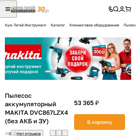
Кум-Тигей Инструмент
Каталог
Клининговое оборудование
Пылес
Для клиентов всех банков
Разбейте
оплату
на части
без переплат
График платежей
Пылесос
53 365 ₽
аккумуляторный
MAKITA DVC867LZX4
Сегодня
25
%
(без АКБ и ЗУ)
В корзину
0
Нет отзывов