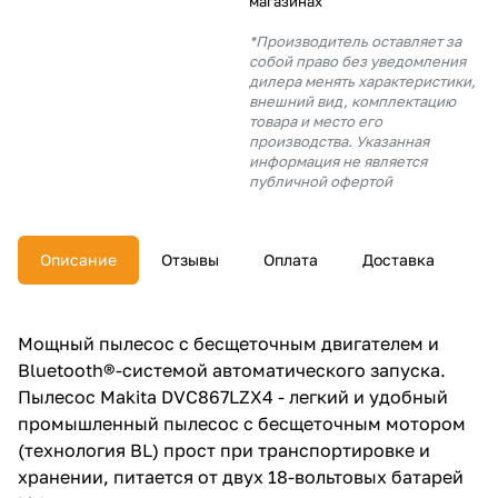
магазинах
об оплате Плайтом
*Производитель оставляет за
собой право без уведомления
дилера менять характеристики,
внешний вид, комплектацию
товара и место его
Остались вопросы?
производства. Указанная
25
8 800 302-02-51
информация не является
публичной офертой
plait.ru
раз в 2
недели
Описание
Отзывы
Оплата
Доставка
Мощный пылесос с бесщеточным двигателем и
Bluetooth®-системой автоматического запуска.
Пылесос Makita DVC867LZX4 - легкий и удобный
промышленный пылесос с бесщеточным мотором
(технология BL) прост при транспортировке и
хранении, питается от двух 18-вольтовых батарей