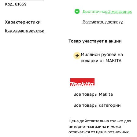
Код.
81659
Добавляйте товары
Достаточно
в 2 магазинах
в корзину
Характеристики
Рассчитать доставку
Все характеристики
Оплачивайте сегодня только
Товар участвует в акции
25
% картой любого банка
Миллион рублей на
подарки от MAKITA
Получайте товар
выбранный способом
Оставшиеся
75
% будут
Все товары Makita
списываться
с вашей карты
Все товары категории
по
25
%
каждые 2 недели
Цена действительна только для
интернет-магазина и может
отличаться от цен в розничных
Подробнее