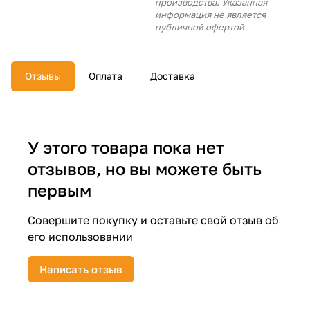
производства. Указанная
об оплате Плайтом
информация не является
публичной офертой
Отзывы
Оплата
Доставка
Остались вопросы?
25
8 800 302-02-51
plait.ru
раз в 2
недели
У этого товара пока нет
отзывов, но вы можете быть
первым
Совершите покупку и оставьте свой отзыв об
его использовании
Написать отзыв