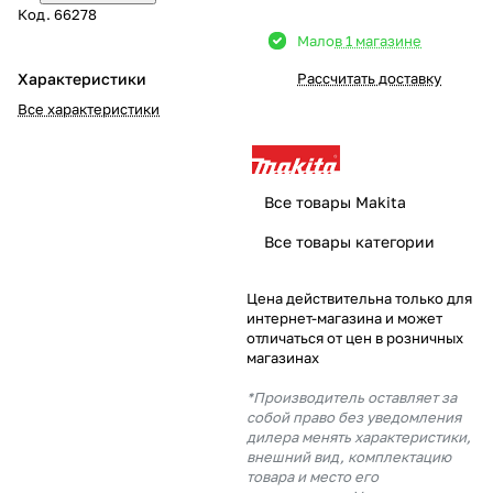
Код.
66278
Добавляйте товары
Мало
в 1 магазине
в корзину
Характеристики
Рассчитать доставку
Все характеристики
Оплачивайте сегодня только
25
% картой любого банка
Все товары Makita
Получайте товар
Все товары категории
выбранный способом
Цена действительна только для
интернет-магазина и может
Оставшиеся
75
% будут
отличаться от цен в розничных
списываться
с вашей карты
магазинах
по
25
%
каждые 2 недели
*Производитель оставляет за
собой право без уведомления
дилера менять характеристики,
внешний вид, комплектацию
товара и место его
Подробнее