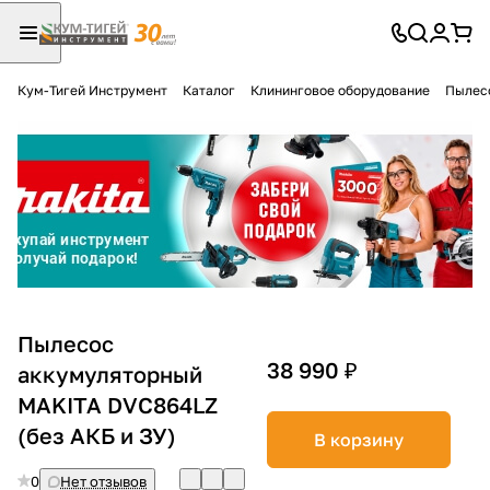
Кум-Тигей Инструмент
Каталог
Клининговое оборудование
Пылес
Для клиентов всех банков
Разбейте
оплату
на части
без переплат
График платежей
Пылесос
38 990 ₽
аккумуляторный
MAKITA DVC864LZ
Сегодня
25
%
(без АКБ и ЗУ)
В корзину
0
Нет отзывов