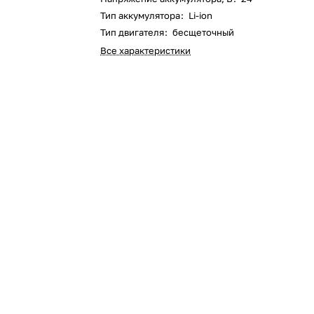
Оставшиеся
75
% будут
списываться
Тип аккумулятора
:
Li-ion
с вашей карты
по
25
%
каждые 2 недели
Тип двигателя
:
бесщеточный
Все характеристики
Подробнее
об оплате Плайтом
25
раз в 2
Остались вопросы?
недели
8 800 302-02-51
plait.ru