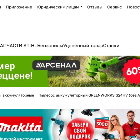
ы
Приложение
Юридическим лицам
Отзывы
Сервис
Новос
АПЧАСТИ STIHL
Бензопилы
Уценённый товар
Станки
Для клиентов всех банков
ы аккумуляторные
Пылесос аккумуляторный GREENWORKS G24HV (без АК
Разбейте
оплату
а части
без переплат