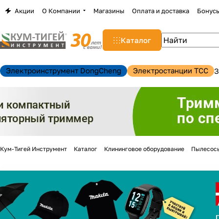
Акции
О Компании
Магазины
Оплата и доставка
Бонус
Каталог
Электроинструмент DongCheng
Электростанции TCC
З
Кум-Тигей Инструмент
Каталог
Клининговое оборудование
Пылесос
н