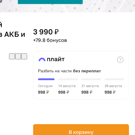
й
3 990 ₽
 АКБ и
+79.8 бонусов
Разбить на части
без переплат
Сегодня
14 августа
21 августа
28 августа
998
₽
998
₽
998
₽
998
₽
В корзину