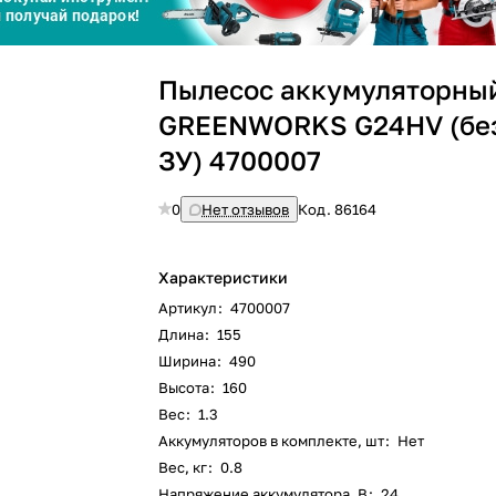
График платежей
Сегодня
Пылесос аккумуляторны
25
%
GREENWORKS G24HV (без
ЗУ) 4700007
0
Нет отзывов
Код.
86164
Добавляйте товары
в корзину
Характеристики
Артикул
:
4700007
Оплачивайте сегодня только
Длина
:
155
25
% картой любого банка
Ширина
:
490
Высота
:
160
Вес
:
1.3
Получайте товар
выбранный способом
Аккумуляторов в комплекте, шт
:
Нет
Вес, кг
:
0.8
Напряжение аккумулятора, В
:
24