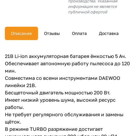
производства. Указанная
об оплате Плайтом
информация не является
публичной офертой
Описание
Отзывы
Оплата
Доставка
Остались вопросы?
25
8 800 302-02-51
plait.ru
раз в 2
21В Li-ion аккумуляторная батарея ёмкостью 5 Ач.
недели
Обеспечивает автономную работу пылесоса до 120
мин.
Совместима со всеми инструментами DAEWOO
линейки 21В.
Бесщеточный двигатель мощностью 200 Вт.
Имеет низкий уровень шума, высокий ресурс
работы.
Не требует регулярного обслуживания и замены
щёток.
В режиме TURBO разряжение достигает