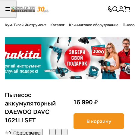
Кум-Тигей Инструмент
Каталог
Клининговое оборудование
Пылес
Для клиентов всех банков
Разбейте
оплату
на части
без переплат
График платежей
Пылесос
16 990 ₽
аккумуляторный
DAEWOO DAVC
Сегодня
25
%
1621Li SET
В корзину
0
Нет отзывов