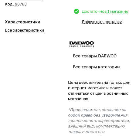
Код.
93763
Добавляйте товары
Достаточно
в 1 магазине
в корзину
Характеристики
Рассчитать доставку
Все характеристики
Оплачивайте сегодня только
25
% картой любого банка
Все товары DAEWOO
Получайте товар
Все товары категории
выбранный способом
Цена действительна только для
интернет-магазина и может
Оставшиеся
75
% будут
отличаться от цен в розничных
списываться
с вашей карты
магазинах
по
25
%
каждые 2 недели
*Производитель оставляет за
собой право без уведомления
дилера менять характеристики,
внешний вид, комплектацию
товара и место его
Подробнее