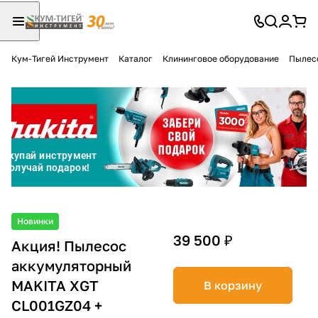
Кум-Тигей Инструмент
Каталог
Клининговое оборудование
Пылес
Для клиентов всех банков
Разбейте
оплату
на части
без переплат
График платежей
Новинки
39 500 ₽
Акция! Пылесос
аккумуляторный
Сегодня
25
%
MAKITA XGT
В корзину
CL001GZ04 +