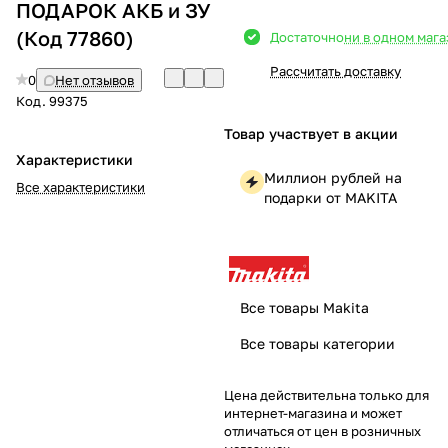
ПОДАРОК АКБ и ЗУ
Добавляйте товары
(Код 77860)
Достаточно
ни в одном маг
в корзину
Рассчитать доставку
0
Нет отзывов
Код.
99375
Оплачивайте сегодня только
Товар участвует в акции
25
% картой любого банка
Характеристики
Миллион рублей на
Все характеристики
подарки от MAKITA
Получайте товар
выбранный способом
Оставшиеся
75
% будут
Все товары Makita
списываться
с вашей карты
Все товары категории
по
25
%
каждые 2 недели
Цена действительна только для
интернет-магазина и может
отличаться от цен в розничных
Подробнее