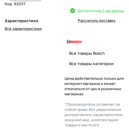
Код.
63237
Добавляйте товары
Достаточно
в 2 магазинах
в корзину
Характеристики
Рассчитать доставку
Все характеристики
Оплачивайте сегодня только
25
% картой любого банка
Все товары Bosch
Получайте товар
Все товары категории
выбранный способом
Цена действительна только для
интернет-магазина и может
Оставшиеся
75
% будут
отличаться от цен в розничных
списываться
с вашей карты
магазинах
по
25
%
каждые 2 недели
*Производитель оставляет за
собой право без уведомления
дилера менять характеристики,
внешний вид, комплектацию
товара и место его
Подробнее