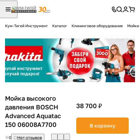
Кум-Тигей Инструмент
Каталог
Клининговое оборудование
Мойки 
Для клиентов всех банков
Разбейте
оплату
на части
без переплат
График платежей
Мойка высокого
38 700 ₽
давления BOSCH
Advanced Aquatac
Сегодня
25
%
150 06008A7700
В корзину
0
Нет отзывов