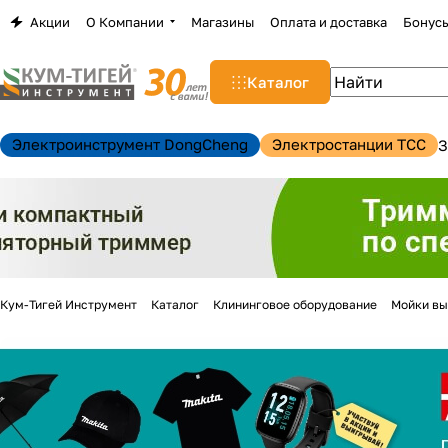
Акции
О Компании
Магазины
Оплата и доставка
Бонус
Каталог
Электроинструмент DongCheng
Электростанции TCC
З
Кум-Тигей Инструмент
Каталог
Клининговое оборудование
Мойки вы
н