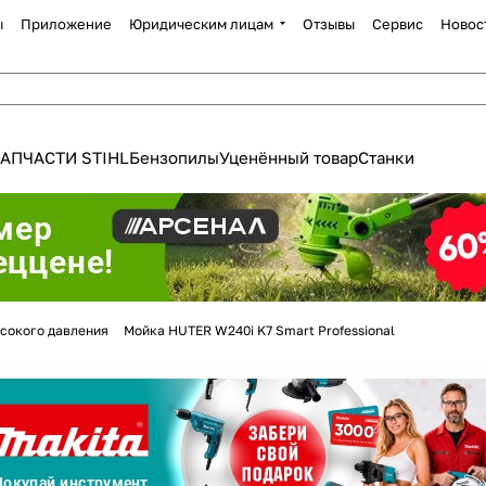
ы
Приложение
Юридическим лицам
Отзывы
Сервис
Новос
АПЧАСТИ STIHL
Бензопилы
Уценённый товар
Станки
Для клиентов всех банков
сокого давления
Мойка HUTER W240i K7 Smart Professional
Разбейте
оплату
а части
без переплат