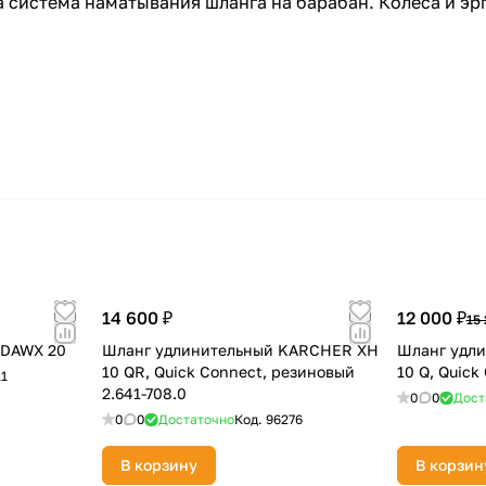
 система наматывания шланга на барабан. Колёса и эр
14 600 ₽
12 000 ₽
15 
 DAWX 20
Шланг удлинительный KARCHER XH
Шланг удл
10 QR, Quick Connect, резиновый
10 Q, Quick
11
2.641-708.0
0
0
Дост
0
0
Достаточно
Код.
96276
В корзину
В корзин