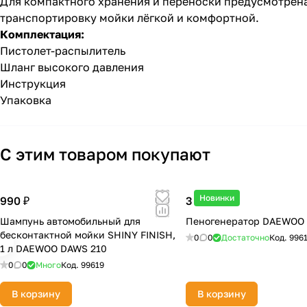
Для компактного хранения и переноски предусмотрена
транспортировку мойки лёгкой и комфортной.
Комплектация:
Пистолет-распылитель
Шланг высокого давления
Инструкция
Упаковка
С этим товаром покупают
Новинки
990 ₽
3 590 ₽
Шампунь автомобильный для
Пеногенератор DAEWOO
бесконтактной мойки SHINY FINISH,
0
0
Достаточно
Код.
996
1 л DAEWOO DAWS 210
0
0
Много
Код.
99619
В корзину
В корзину