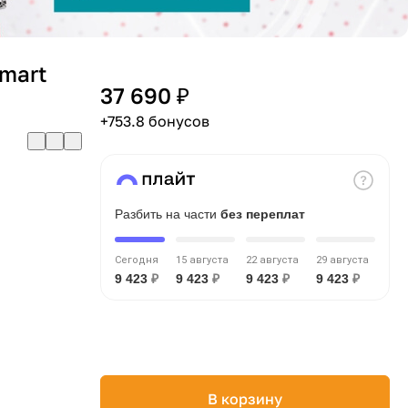
mart
37 690 ₽
+753.8 бонусов
Разбить на части
без переплат
Сегодня
15 августа
22 августа
29 августа
9 423
₽
9 423
₽
9 423
₽
9 423
₽
В корзину