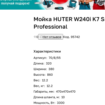
График платежей
Мойка HUTER W240i K7 S
Сегодня
Professional
25
%
0
Нет отзывов
Код.
95742
Характеристики
Добавляйте товары
в корзину
Артикул
:
70/8/55
Длина
:
320
Ширина
:
380
Оплачивайте сегодня только
Высота
:
860
25
% картой любого банка
Вес
:
12.2
Вес, кг
:
12.2
Габариты, мм
:
470х470х470
Получайте товар
выбранный способом
Длина шланга, м
:
10
Мощность, Вт
:
3300