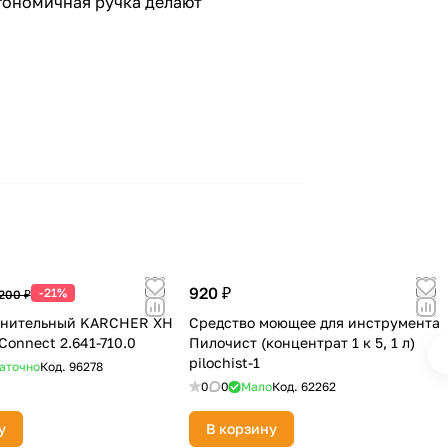
гономичная ручка делают
920 ₽
-21%
200 ₽
инительный KARCHER XH
Средство моющее для инструмента
 Connect 2.641-710.0
Пилочист (концентрат 1 к 5, 1 л)
pilochist-1
аточно
Код.
96278
0
0
Мало
Код.
62262
у
В корзину