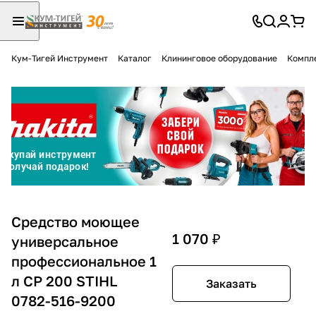
Кум-Тигей Инструмент
Каталог
Клининговое оборудование
Компл
Для клиентов всех банков
Разбейте
оплату
на части
без переплат
График платежей
Средство моющее
1 070 ₽
универсальное
профессиональное 1
Сегодня
25
%
л CP 200 STIHL
Заказать
0782-516-9200