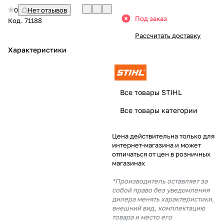
0
Нет отзывов
Добавляйте товары
Под заказ
Код.
71188
в корзину
Рассчитать доставку
Характеристики
Оплачивайте сегодня только
25
% картой любого банка
Все товары STIHL
Получайте товар
Все товары категории
выбранный способом
Цена действительна только для
интернет-магазина и может
Оставшиеся
75
% будут
отличаться от цен в розничных
списываться
с вашей карты
магазинах
по
25
%
каждые 2 недели
*Производитель оставляет за
собой право без уведомления
дилера менять характеристики,
внешний вид, комплектацию
товара и место его
Подробнее