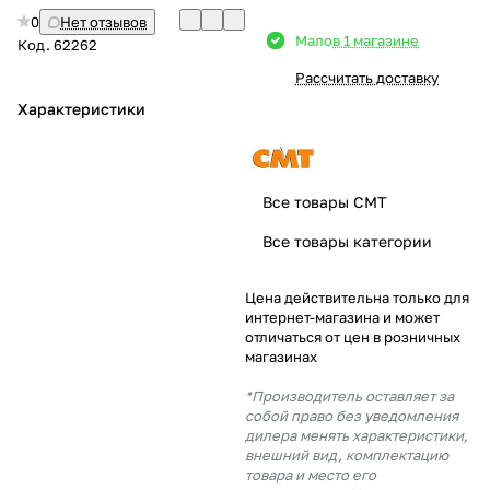
0
Нет отзывов
Добавляйте товары
Мало
в 1 магазине
Код.
62262
в корзину
Рассчитать доставку
Характеристики
Оплачивайте сегодня только
25
% картой любого банка
Все товары CMT
Получайте товар
Все товары категории
выбранный способом
Цена действительна только для
интернет-магазина и может
Оставшиеся
75
% будут
отличаться от цен в розничных
списываться
с вашей карты
магазинах
по
25
%
каждые 2 недели
*Производитель оставляет за
собой право без уведомления
дилера менять характеристики,
внешний вид, комплектацию
товара и место его
Подробнее