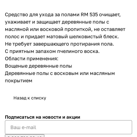
об оплате Плайтом
Средство для ухода за полами RM 535 очищает,
ухаживает и защищает деревянные полы с
масляной или восковой пропиткой, не оставляет
полос и придает матовый шелковистый блеск.
Остались вопросы?
25
Не требует завершающего протирания пола.
8 800 302-02-51
С приятным запахом пчелиного воска.
plait.ru
раз в 2
Области применения:
недели
Вощеные деревянные полы
Деревянные полы с восковым или масляным
покрытием
Назад к списку
Подписаться
на новости и акции