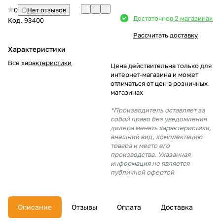
0
Нет отзывов
Добавляйте товары
Достаточно
в 2 магазинах
Код.
93400
в корзину
Рассчитать доставку
Характеристики
Оплачивайте сегодня только
Все характеристики
Цена действительна только для
25
% картой любого банка
интернет-магазина и может
отличаться от цен в розничных
магазинах
Получайте товар
*Производитель оставляет за
выбранный способом
собой право без уведомления
дилера менять характеристики,
внешний вид, комплектацию
товара и место его
Оставшиеся
75
% будут
производства. Указанная
списываться
с вашей карты
информация не является
по
25
%
каждые 2 недели
публичной офертой
Описание
Отзывы
Оплата
Доставка
Подробнее