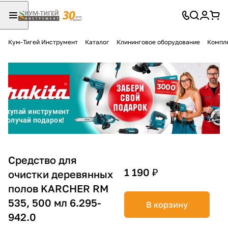
Кум-Тигей Инструмент
Каталог
Клининговое оборудование
Компл
Для клиентов всех банков
Разбейте
оплату
на части
без переплат
График платежей
Средство для
1 190 ₽
очистки деревянных
полов KARCHER RM
Сегодня
25
%
535, 500 мл 6.295-
В корзину
942.0