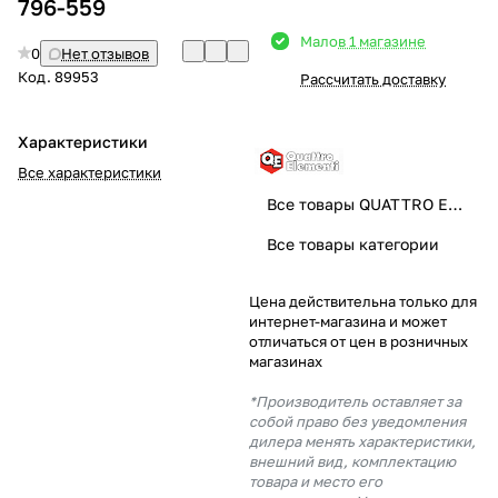
796-559
Добавляйте товары
Мало
в 1 магазине
0
Нет отзывов
в корзину
Код.
89953
Рассчитать доставку
Оплачивайте сегодня только
Характеристики
25
% картой любого банка
Все характеристики
Все товары QUATTRO ELEMENTI
Получайте товар
Все товары категории
выбранный способом
Цена действительна только для
интернет-магазина и может
Оставшиеся
75
% будут
отличаться от цен в розничных
списываться
с вашей карты
магазинах
по
25
%
каждые 2 недели
*Производитель оставляет за
собой право без уведомления
дилера менять характеристики,
внешний вид, комплектацию
товара и место его
Подробнее